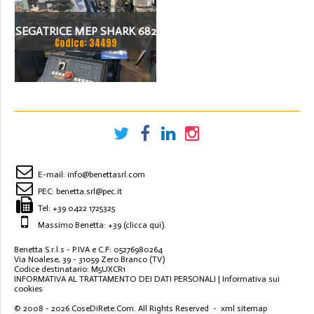
SEGATRICE MEP SHARK 682
Codice: 34499
E-mail:
info@benettasrl.com
PEC:
benetta.srl@pec.it
Tel:
+39 0422 1725325
Massimo Benetta: +39
(clicca qui)
.
Benetta S.r.l.s - P.IVA e C.F: 05276980264
Via Noalese, 39 - 31059 Zero Branco (TV)
Codice destinatario: M5UXCR1
INFORMATIVA AL TRATTAMENTO DEI DATI PERSONALI
|
Informativa sui
cookies
© 2008 - 2026
CoseDiRete.Com
. All Rights Reserved -
xml sitemap