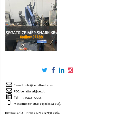
SEGATRICE MEP SHARK 682
Codice: 34499
E-mail:
info@benettasrl.com
PEC:
benetta.srl@pec.it
Tel:
+39 0422 1725325
Massimo Benetta: +39
(clicca qui)
.
Benetta S.r.l.s - P.IVA e C.F: 05276980264