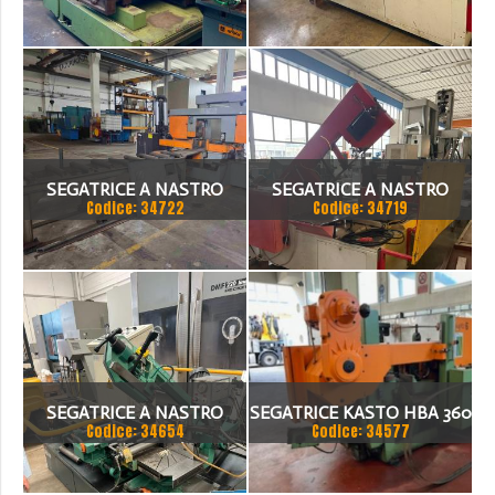
650 CE
BTM A TAGLIO A GRADI
SEGATRICE A NASTRO
SEGATRICE A NASTRO
Codice: 34722
Codice: 34719
AUTOMATICA FIS 500
BIANCO/BTM 50.33 CNC
SEGATRICE A NASTRO
SEGATRICE KASTO HBA 360
Codice: 34654
Codice: 34577
BROWN 270/S
AU NUMERO DI SERIE 108