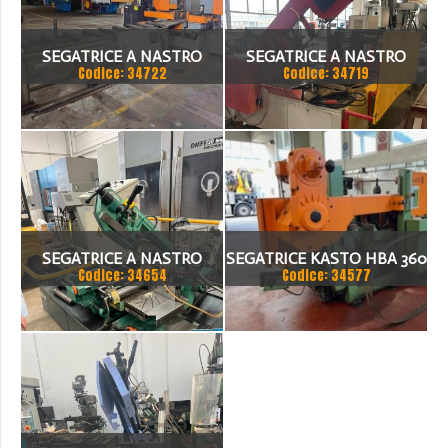
SEGATRICE A NASTRO
SEGATRICE A NASTRO
Codice: 34722
Codice: 34719
AUTOMATICA FIS 500
BIANCO/BTM 50.33 CNC
SEGATRICE A NASTRO
SEGATRICE KASTO HBA 360
Codice: 34654
Codice: 34577
BROWN 270/S
AU NUMERO DI SERIE 108