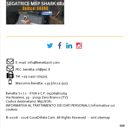
SEGATRICE MEP SHARK 682
Codice: 34499
E-mail:
info@benettasrl.com
PEC:
benetta.srl@pec.it
Tel:
+39 0422 1725325
Massimo Benetta: +39
(clicca qui)
.
Benetta S.r.l.s - P.IVA e C.F: 05276980264
Via Noalese, 39 - 31059 Zero Branco (TV)
Codice destinatario: M5UXCR1
INFORMATIVA AL TRATTAMENTO DEI DATI PERSONALI
|
Informativa sui
cookies
© 2008 - 2026
CoseDiRete.Com
. All Rights Reserved -
xml sitemap