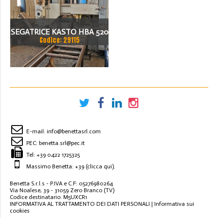
ANNO 2002
SEGATRICE KASTO HBA 520
Codice: 29115
AU
E-mail:
info@benettasrl.com
PEC:
benetta.srl@pec.it
Tel:
+39 0422 1725325
Massimo Benetta: +39
(clicca qui)
.
Benetta S.r.l.s - P.IVA e C.F: 05276980264
Via Noalese, 39 - 31059 Zero Branco (TV)
Codice destinatario: M5UXCR1
INFORMATIVA AL TRATTAMENTO DEI DATI PERSONALI
|
Informativa sui
cookies