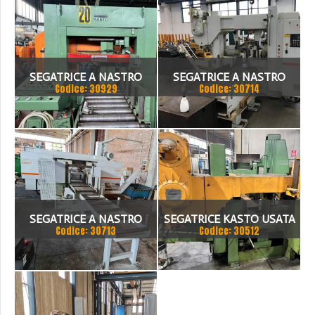
SEGATRICE A NASTRO
SEGATRICE A NASTRO
Codice: 30929
Codice: 30714
ORIZZONTALE
MARCA KASTO MOD.HBA
AUTOMATICA KASTO 520
520 AU. USATA,
REVISIONATA, GARANTITA.
ANNO 2002
SEGATRICE A NASTRO
SEGATRICE KASTO USATA
Codice: 30713
Codice: 30512
MARCA KASTO MOD.HBA
AUTOMATICA
520 AU. USATA,
REVISIONATA, GARANTITA.