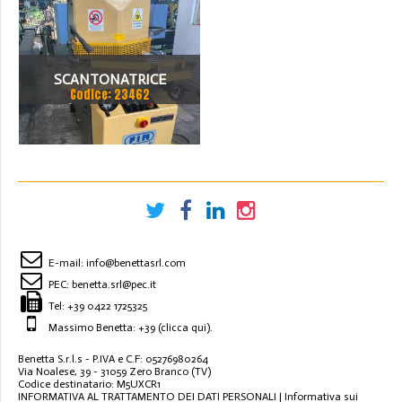
SCANTONATRICE
Codice: 23462
FIM/SCHAVI ANGOLO
VARIABILE
E-mail:
info@benettasrl.com
PEC:
benetta.srl@pec.it
Tel:
+39 0422 1725325
Massimo Benetta: +39
(clicca qui)
.
Benetta S.r.l.s - P.IVA e C.F: 05276980264
Via Noalese, 39 - 31059 Zero Branco (TV)
Codice destinatario: M5UXCR1
INFORMATIVA AL TRATTAMENTO DEI DATI PERSONALI
|
Informativa sui