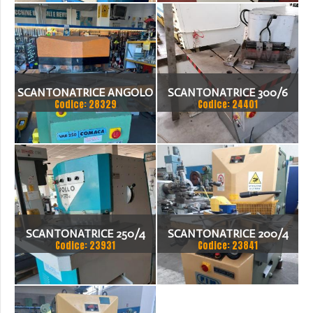
200/4
F MM 200X200X4MM
SCANTONATRICE ANGOLO
SCANTONATRICE 300/6
Codice: 28329
Codice: 24401
VARIABILE COMACA 201
ANGOLO FISSO
250X 250 X 6
SCANTONATRICE 250/4
SCANTONATRICE 200/4
Codice: 23931
Codice: 23841
ANGOLO VARIABILE
ANGOLO VARIABILE
APOLLO