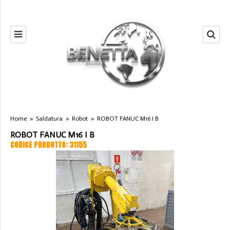
Home
»
Saldatura
»
Robot
»
ROBOT FANUC M16 I B
ROBOT FANUC M16 I B
CODICE PRODOTTO: 31155