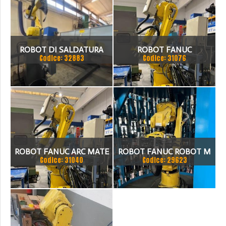
ROBOT DI SALDATURA
ROBOT FANUC
Codice: 32883
Codice: 31076
TECNOROBOT MODELLO
ARC-MATE 120LB ANNO
2004 CONTROLLO FANUC
ROBOT FANUC ARC MATE
ROBOT FANUC ROBOT M
Codice: 31040
Codice: 29623
120I 6 ASSI ANNO : 2000
16-J B