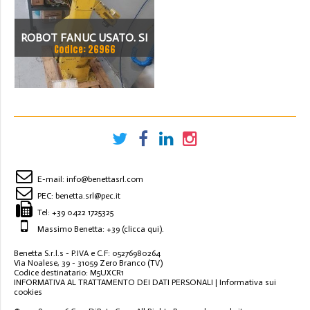
ROBOT FANUC USATO. SI
Codice: 26966
TRATTA DI UNA MACCHINA
VECCHIA MA ANCORA
FUNZIONANTE IN TUTTE
LE SUE PARTI.
E-mail:
info@benettasrl.com
PEC:
benetta.srl@pec.it
Tel:
+39 0422 1725325
Massimo Benetta: +39
(clicca qui)
.
Benetta S.r.l.s - P.IVA e C.F: 05276980264
Via Noalese, 39 - 31059 Zero Branco (TV)
Codice destinatario: M5UXCR1
INFORMATIVA AL TRATTAMENTO DEI DATI PERSONALI
|
Informativa sui
cookies