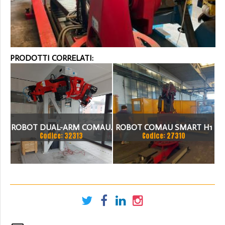
PRODOTTI CORRELATI:
ROBOT DUAL-ARM COMAU.
ROBOT COMAU SMART H1
Codice: 32313
Codice: 27310
IL SISTEMA COSTITUITO
ANNO 1997
DA UNA CELLA RML E DA
DUE BRACCI SMART-5,
CIAS= CUNO CON SEI
GRADI DI LIBERTA.