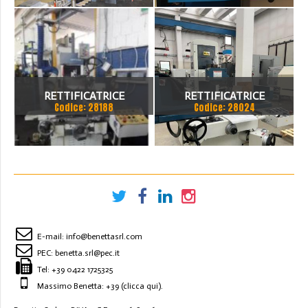
TIPOLOGIA MACCHINA:
RETTIFICATRICE
CILINDRICA
RETTIFICATRICE
RETTIFICATRICE
Codice: 28188
Codice: 28024
TANGENZIALE SUPERTEC
TANGENZIALE KENT KGS
MOD. STP 1022 AD
250 AHD
E-mail:
info@benettasrl.com
PEC:
benetta.srl@pec.it
Tel:
+39 0422 1725325
Massimo Benetta: +39
(clicca qui)
.