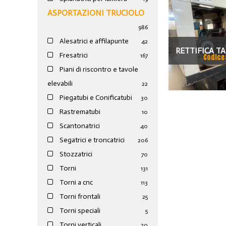
ASPORTAZIONI TRUCIOLO
986
Alesatrici e affilapunte
42
RETTIFICA T
Fresatrici
167
Codice
TAVOLA ROTA
Piani di riscontro e tavole
elevabili
22
Piegatubi e Conificatubi
30
Rastrematubi
10
Scantonatrici
40
Segatrici e troncatrici
206
Stozzatrici
70
Torni
131
Torni a cnc
113
Torni frontali
25
Torni speciali
5
Torni verticali
20