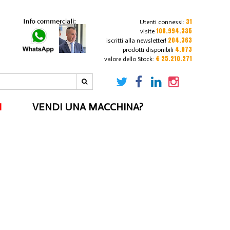
31
Utenti connessi:
108.994.335
visite
204.363
iscritti alla newsletter!
4.073
prodotti disponibili
€ 25.210.271
valore dello Stock:
I
VENDI UNA MACCHINA?