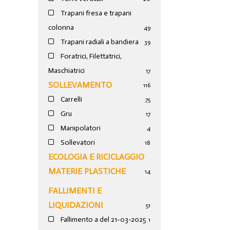
Trapani fresa e trapani
colonna
49
Trapani radiali a bandiera
39
Foratrici, Filettatrici,
Maschiatrici
17
SOLLEVAMENTO
116
Carrelli
75
Gru
17
Manipolatori
4
Sollevatori
18
ECOLOGIA E RICICLAGGIO
MATERIE PLASTICHE
14
FALLIMENTI E
LIQUIDAZIONI
51
Fallimento a del 21-03-2025
1