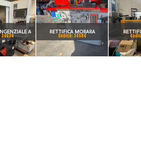
ANGENZIALE A
RETTIFICA MORARA
RETTIF
: 34634
Codice: 34584
Codic
NTE LODI 500
TANG