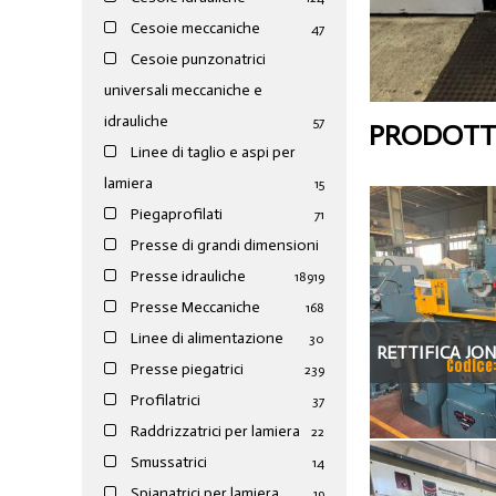
Cesoie meccaniche
47
Cesoie punzonatrici
universali meccaniche e
idrauliche
57
PRODOTTI
Linee di taglio e aspi per
lamiera
15
Piegaprofilati
71
Presse di grandi dimensioni
Presse idrauliche
189
19
Presse Meccaniche
168
Linee di alimentazione
30
RETTIFICA JO
Codice
Presse piegatrici
239
Profilatrici
37
Raddrizzatrici per lamiera
22
Smussatrici
14
Spianatrici per lamiera
19