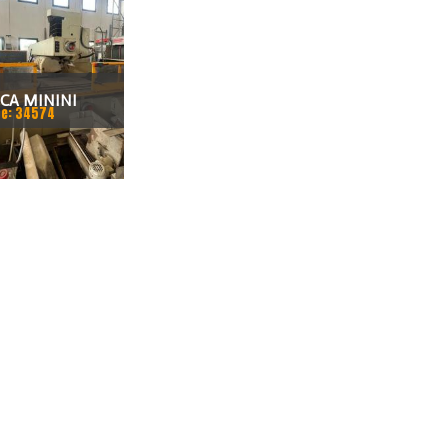
ICA MININI
e: 34574
ENZIALE