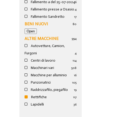
Fallimento a del 25-07-2024
6
Fallimento presse a Osasio
4
Fallimento Sandretto
17
BENI NUOVI
80
ALTRE MACCHINE
994
Autovetture, Camion,
Furgoni
4
Centri di lavoro
114
Macchinari vari
508
Macchine per alluminio
16
Punzonatrici
105
Raddrizzafilo, piegafilo
19
Rettifiche
117
Lapidelli
36