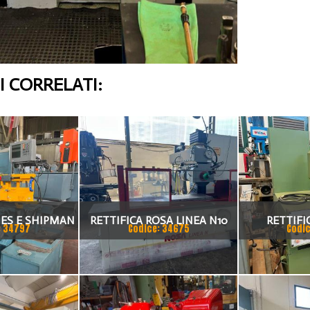
 CORRELATI:
NES E SHIPMAN
RETTIFICA ROSA LINEA N10
RETTIFI
: 34797
Codice: 34675
Codic