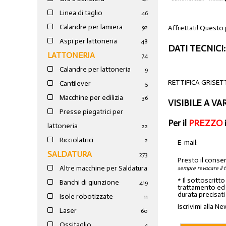
Linea di taglio
46
Calandre per lamiera
Affrettati! Questo
92
Aspi per lattoneria
48
DATI TECNICI:
LATTONERIA
74
Calandre per lattoneria
9
RETTIFICA GRISE
Cantilever
5
Macchine per edilizia
36
VISIBILE A V
Presse piegatrici per
Per il
PREZZO
lattoneria
22
Ricciolatrici
2
E-mail:
SALDATURA
273
Presto il conse
Altre macchine per Saldatura
sempre revocare il 
* Il sottoscritt
Banchi di giunzione
4
19
trattamento ed a
durata precisati
Isole robotizzate
11
Iscrivimi alla Ne
Laser
60
Ossitaglio
4