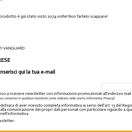
 prodotto è già stato visto 2074 volte! Non fartelo scappare!
TTI VANGUARD
ARESE
inserisci qui la tua e-mail
nso a ricevere newsletter con informazioni promozionali all'indirizzo mai
:
tuo consenso in qualsiasi momento come indicato nella nostra informativa Privacy)
o dichiara di aver ricevuto completa informativa ai sensi dell'art. 13 del 
lla comunicazione dei propri dati personali con particolare riguardo a quelli c
 nell'informativa.
wsletter: