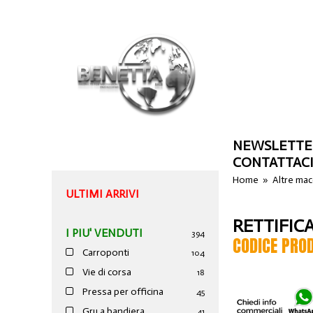
NEWSLETTE
CONTATTAC
Home
»
Altre ma
ULTIMI ARRIVI
RETTIFIC
I PIU' VENDUTI
394
CODICE PRO
Carroponti
104
Vie di corsa
18
Pressa per officina
45
Gru a bandiera
41