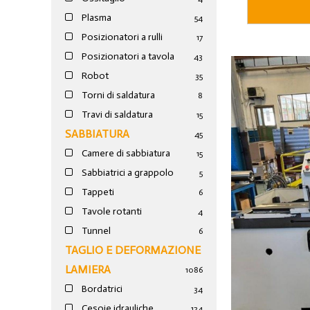
Plasma
54
Posizionatori a rulli
17
Posizionatori a tavola
43
Robot
35
Torni di saldatura
8
Travi di saldatura
15
SABBIATURA
45
Camere di sabbiatura
15
Sabbiatrici a grappolo
5
Tappeti
6
Tavole rotanti
4
Tunnel
6
TAGLIO E DEFORMAZIONE
LAMIERA
1086
Bordatrici
34
Cesoie idrauliche
124