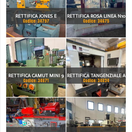
RETTIFICA JONES E
RETTIFICA ROSA LINEA N10
Codice: 34797
Codice: 34675
SHIPMAN
RETTIFICA CAMUT MINI 9
RETTIFICA TANGENZIALE A
Codice: 34671
Codice: 34634
TAVOLA ROTANTE LODI
500