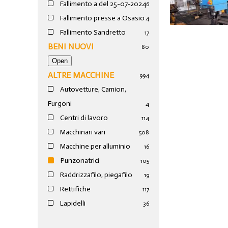
UNIVERSALE 
Fallimento a del 25-07-2024
6
Fallimento presse a Osasio
4
Fallimento Sandretto
17
BENI NUOVI
80
ALTRE MACCHINE
994
Autovetture, Camion,
Furgoni
4
Centri di lavoro
114
Macchinari vari
508
Macchine per alluminio
16
Punzonatrici
105
Raddrizzafilo, piegafilo
19
Rettifiche
117
Lapidelli
36