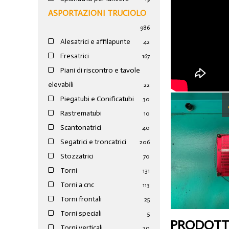
ASPORTAZIONI TRUCIOLO
986
Alesatrici e affilapunte
42
Fresatrici
167
Piani di riscontro e tavole
elevabili
22
Piegatubi e Conificatubi
30
Rastrematubi
10
Scantonatrici
40
Segatrici e troncatrici
206
Stozzatrici
70
Torni
131
Torni a cnc
113
Torni frontali
25
Torni speciali
5
PRODOTTI
Torni verticali
20