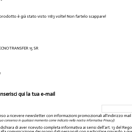
prodotto è già stato visto 1183 volte! Non fartelo scappare!
ECNOTRANSFER 15 SR
1
inserisci qui la tua e-mail
nso a ricevere newsletter con informazioni promozionali all'indirizzo mai
:
tuo consenso in qualsiasi momento come indicato nella nostra informativa Privacy)
o dichiara di aver ricevuto completa informativa ai sensi dell'art. 13 del 
lla comunicazione dei propri dati personali con particolare riguardo a quelli c