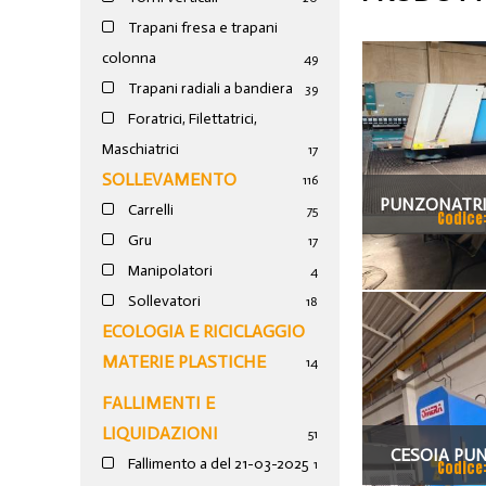
Trapani fresa e trapani
colonna
49
Trapani radiali a bandiera
39
Foratrici, Filettatrici,
Maschiatrici
17
SOLLEVAMENTO
116
PUNZONATRI
Carrelli
75
Codice
Gru
17
Manipolatori
4
Sollevatori
18
ECOLOGIA E RICICLAGGIO
MATERIE PLASTICHE
14
FALLIMENTI E
LIQUIDAZIONI
51
CESOIA PU
Fallimento a del 21-03-2025
1
Codice