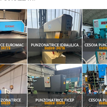
CE EUROMAC
PUNZONATRICE IDRAULICA
CESOIA PUN
: 34776
Codice: 34716
Codi
OMS
HY
NZONATRICE
PUNZONATRICE FICEP
CESOIA P
: 34639
Codice: 34618
Codi