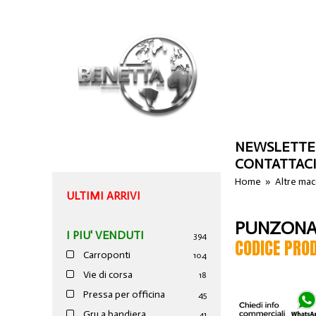
NEWSLETTE
CONTATTAC
Home
»
Altre ma
ULTIMI ARRIVI
PUNZONAT
I PIU' VENDUTI
394
CODICE PRO
Carroponti
104
Vie di corsa
18
Pressa per officina
45
Gru a bandiera
41