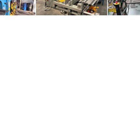
OMERA 80 TON
IDRAULICA
UNIVER