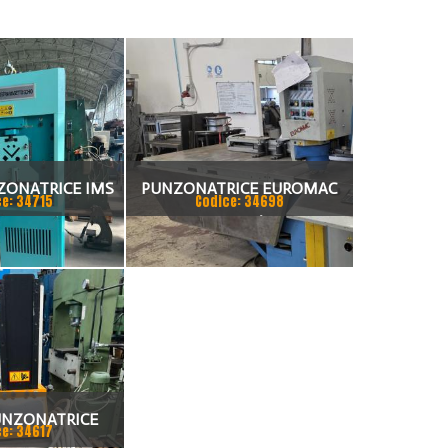
ZONATRICE IMS
PUNZONATRICE EUROMAC
ce: 34715
Codice: 34698
 36 VA
ZX1000/30
UNZONATRICE
ce: 34617