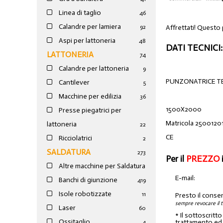
Linea di taglio
46
Calandre per lamiera
Affrettati! Questo 
92
Aspi per lattoneria
48
DATI TECNICI:
LATTONERIA
74
Calandre per lattoneria
9
PUNZONATRICE T
Cantilever
5
Macchine per edilizia
36
1500X2000
Presse piegatrici per
Matricola 2500120
lattoneria
22
CE
Ricciolatrici
2
SALDATURA
273
Per il
PREZZO
Altre macchine per Saldatura
E-mail:
Banchi di giunzione
4
19
Isole robotizzate
11
Presto il conse
sempre revocare il 
Laser
60
* Il sottoscritt
Ossitaglio
trattamento ed a
4