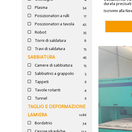
durata precisati
Plasma
54
Iscrivimi alla Ne
Posizionatori a rulli
17
Posizionatori a tavola
43
Robot
35
Torni di saldatura
8
Travi di saldatura
15
SABBIATURA
45
Camere di sabbiatura
15
Sabbiatrici a grappolo
5
Tappeti
6
Tavole rotanti
4
Tunnel
6
TAGLIO E DEFORMAZIONE
LAMIERA
1086
Bordatrici
34
Cesoie idrauliche
124