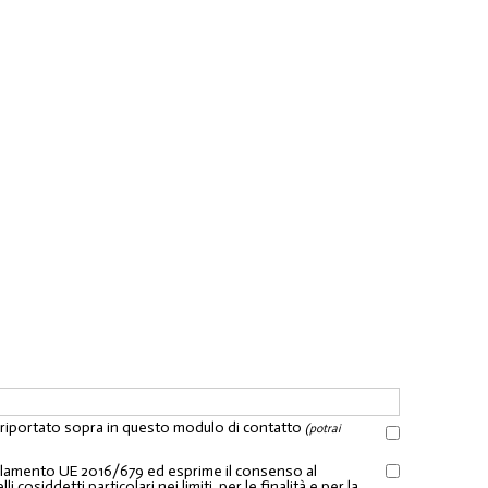
l riportato sopra in questo modulo di contatto
(potrai
Regolamento UE 2016/679 ed esprime il consenso al
osiddetti particolari nei limiti, per le finalità e per la