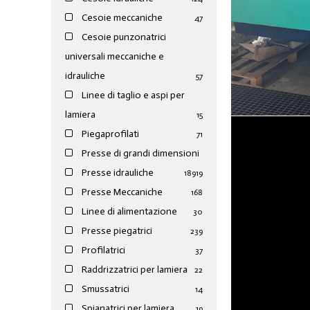
Cesoie meccaniche
47
Cesoie punzonatrici
universali meccaniche e
idrauliche
57
Linee di taglio e aspi per
lamiera
15
Piegaprofilati
71
Presse di grandi dimensioni
Presse idrauliche
189
19
Presse Meccaniche
168
Linee di alimentazione
30
Presse piegatrici
239
Profilatrici
37
Raddrizzatrici per lamiera
22
Smussatrici
14
Spianatrici per lamiera
19