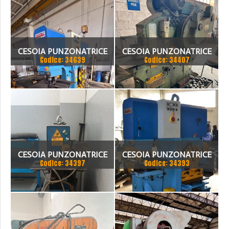
CESOIA PUNZONATRICE
CESOIA PUNZONATRICE
Codice: 34639
Codice: 34407
UNIVERSALE OMERA 80
UNIVERSALCESOIA
TON
PUNZONATRICE
UNIVERSALE OMERA 0M 13
45SCE
CESOIA PUNZONATRICE
CESOIA PUNZONATRICE
Codice: 34397
Codice: 34393
UNIVERSALE
UNIVERSALE OMERA
OLEODINAMICA OMERA
MULTIMAC 70 HP
MULTIMATIC 55 N HY-
V.4000,