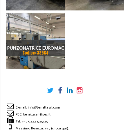
PUNZONATRICE EUROMAC
Codice: 33564
CX1000/30
E-mail:
info@benettasrl.com
PEC:
benetta.srl@pec.it
Tel:
+39 0422 1725325
Massimo Benetta: +39
(clicca qui)
.