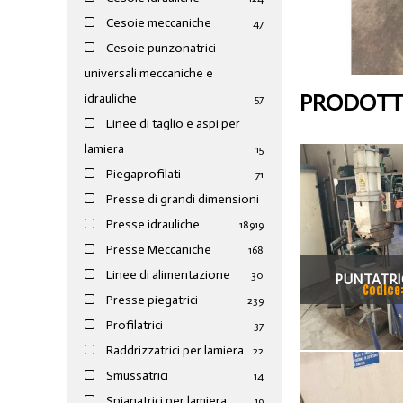
Cesoie meccaniche
47
Cesoie punzonatrici
universali meccaniche e
PRODOTTI
idrauliche
57
Linee di taglio e aspi per
lamiera
15
Piegaprofilati
71
Presse di grandi dimensioni
Presse idrauliche
189
19
Presse Meccaniche
168
Linee di alimentazione
30
PUNTATRIC
Codice
Presse piegatrici
239
Profilatrici
37
Raddrizzatrici per lamiera
22
Smussatrici
14
Spianatrici per lamiera
19