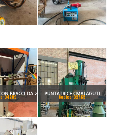
CON BRACCI DA 2
PUNTATRICE CMALAGUTI
e: 34289
Codice: 32465
PER FERRO