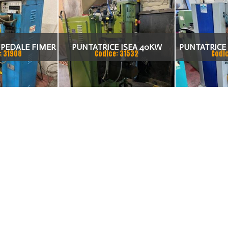
 PEDALE FIMER
PUNTATRICE ISEA 40KW
PUNTATRICE 
: 31908
Codice: 31532
Codi
 L= 400 ANNO
90