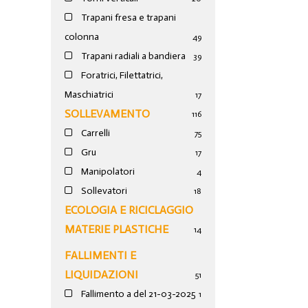
Trapani fresa e trapani
colonna
49
Trapani radiali a bandiera
39
Foratrici, Filettatrici,
Maschiatrici
17
SOLLEVAMENTO
116
Carrelli
75
Gru
17
Manipolatori
4
Sollevatori
18
ECOLOGIA E RICICLAGGIO
MATERIE PLASTICHE
14
FALLIMENTI E
LIQUIDAZIONI
51
Fallimento a del 21-03-2025
1