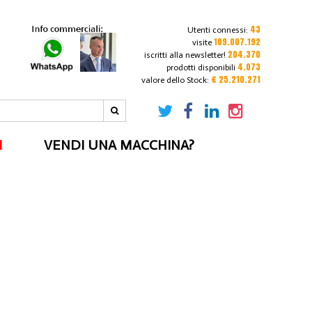
43
Utenti connessi:
109.007.192
visite
204.370
iscritti alla newsletter!
4.073
prodotti disponibili
€ 25.210.271
valore dello Stock:
I
VENDI UNA MACCHINA?