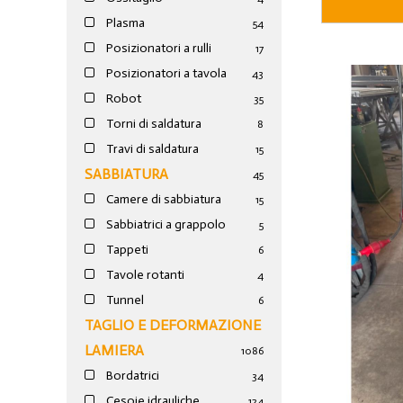
Plasma
54
Posizionatori a rulli
17
Posizionatori a tavola
43
Robot
35
Torni di saldatura
8
Travi di saldatura
15
SABBIATURA
45
Camere di sabbiatura
15
Sabbiatrici a grappolo
5
Tappeti
6
Tavole rotanti
4
Tunnel
6
TAGLIO E DEFORMAZIONE
LAMIERA
1086
Bordatrici
34
Cesoie idrauliche
124