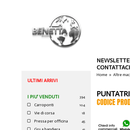
NEWSLETTE
CONTATTAC
Home
»
Altre ma
ULTIMI ARRIVI
PUNTATRI
I PIU' VENDUTI
394
CODICE PRO
Carroponti
104
Vie di corsa
18
Pressa per officina
45
Gru a bandiera
41