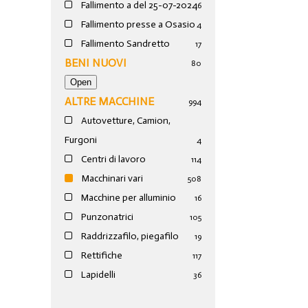
Fallimento a del 25-07-2024
6
Fallimento presse a Osasio
4
Fallimento Sandretto
17
BENI NUOVI
80
ALTRE MACCHINE
994
Autovetture, Camion,
Furgoni
4
Centri di lavoro
114
Macchinari vari
508
Macchine per alluminio
16
Punzonatrici
105
Raddrizzafilo, piegafilo
19
Rettifiche
117
Lapidelli
36