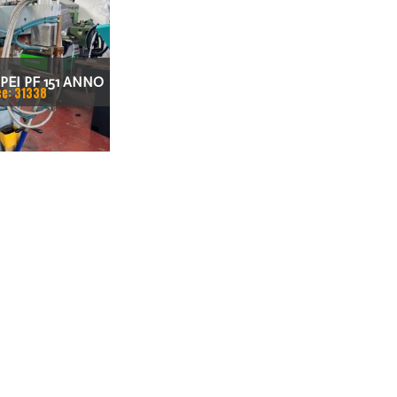
PEI PF 151 ANNO
ce: 31338
2008