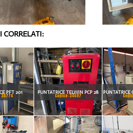
 CORRELATI:
E PFT 201
PUNTATRICE TELWIN PCP 28
PUNTATRICE 
: 34774
Codice: 34697
Codic
METRI 