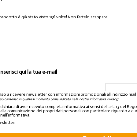
prodotto è già stato visto 156 volte! Non fartelo scappare!
I
inserisci qui la tua e-mail
nso a ricevere newsletter con informazioni promozionali all'indirizzo mai
:
tuo consenso in qualsiasi momento come indicato nella nostra informativa Privacy)
o dichiara di aver ricevuto completa informativa ai sensi dell'art. 13 del 
lla comunicazione dei propri dati personali con particolare riguardo a quelli c
 nell'informativa.
wsletter: