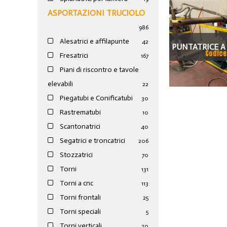
ASPORTAZIONI TRUCIOLO
986
Alesatrici e affilapunte
42
PUNTATRICE A
Codice
Fresatrici
167
BRACCIO D.35
Piani di riscontro e tavole
19
elevabili
22
Piegatubi e Conificatubi
30
Rastrematubi
10
Scantonatrici
40
Segatrici e troncatrici
206
Stozzatrici
70
Torni
131
Torni a cnc
113
Torni frontali
25
Torni speciali
5
Torni verticali
20