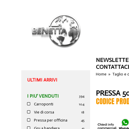
NEWSLETTE
CONTATTAC
Home
»
Taglio e
ULTIMI ARRIVI
PRESSA 5
I PIU' VENDUTI
394
CODICE PRO
Carroponti
104
Vie di corsa
18
Pressa per officina
45
Gru a bandiera
41