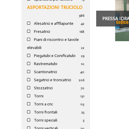
ASPORTAZIONI TRUCIOLO
986
PRESSA IDRA
Codice
Alesatrici e affilapunte
42
PISTONE FI
Fresatrici
168
Piani di riscontro e tavole
elevabili
22
Piegatubi e Conificatubi
29
Rastrematubi
10
Scantonatrici
40
Segatrici e troncatrici
206
Stozzatrici
70
Torni
131
Torni a cnc
113
Torni frontali
25
Torni speciali
5
Torni verticali
20