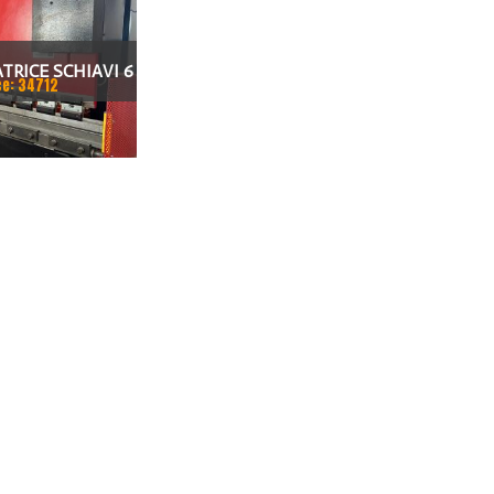
TRICE SCHIAVI 6
ce: 34712
0 X 100 TON