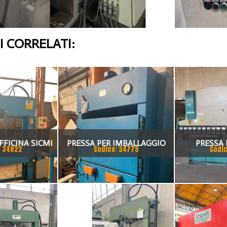
 CORRELATI:
FFICINA SICMI
PRESSA PER IMBALLAGGIO
PRESSA 
: 34822
Codice: 34779
Codic
 TON
VIMERCA