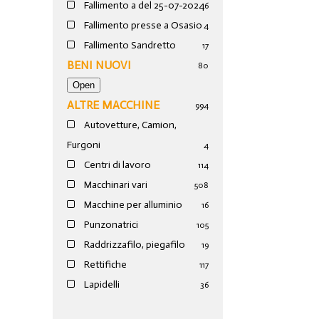
Fallimento a del 25-07-2024
6
Fallimento presse a Osasio
4
Fallimento Sandretto
17
BENI NUOVI
80
ALTRE MACCHINE
994
Autovetture, Camion,
Furgoni
4
Centri di lavoro
114
Macchinari vari
508
Macchine per alluminio
16
Punzonatrici
105
Raddrizzafilo, piegafilo
19
Rettifiche
117
Lapidelli
36