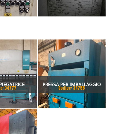
PIEGATRICE
PRESSA PER IMBALLAGGIO
e: 34777
Codice: 34755
TI 80X4175
ALBA PRESSE