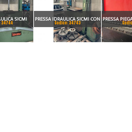
ULICA SICMI
PRESSA IDRAULICA SICMI CON
PRESSA PIEGA
: 34744
Codice: 34743
Codi
SSO 70 TON
PISTONE MOBILE 100 TON
ASSI 300