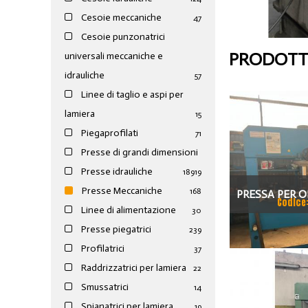
Cesoie meccaniche
47
Cesoie punzonatrici
PRODOTTI
universali meccaniche e
idrauliche
57
Linee di taglio e aspi per
lamiera
15
Piegaprofilati
71
Presse di grandi dimensioni
Presse idrauliche
189
19
Presse Meccaniche
168
PRESSA PER O
Codice
Linee di alimentazione
30
100
Presse piegatrici
239
Profilatrici
37
Raddrizzatrici per lamiera
22
Smussatrici
14
Spianatrici per lamiera
19