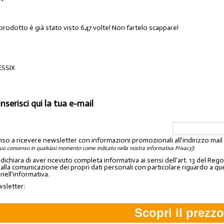
 prodotto è già stato visto 647 volte! Non fartelo scappare!
ESSIX
inserisci qui la tua e-mail
nso a ricevere newsletter con informazioni promozionali all'indirizzo mai
:
tuo consenso in qualsiasi momento come indicato nella nostra informativa Privacy)
o dichiara di aver ricevuto completa informativa ai sensi dell'art. 13 del 
lla comunicazione dei propri dati personali con particolare riguardo a quelli c
 nell'informativa.
wsletter: