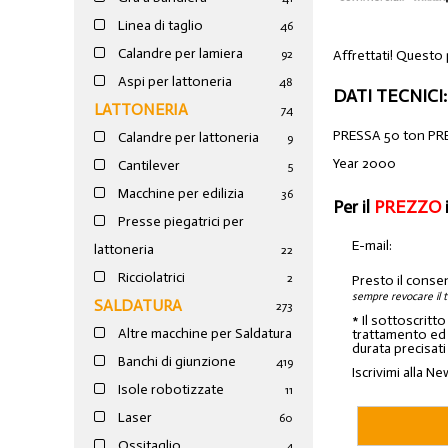
Linea di taglio
46
Calandre per lamiera
Affrettati! Questo
92
Aspi per lattoneria
48
DATI TECNICI:
LATTONERIA
74
PRESSA 50 ton PR
Calandre per lattoneria
9
Year 2000
Cantilever
5
Macchine per edilizia
36
Per il
PREZZO
Presse piegatrici per
E-mail:
lattoneria
22
Ricciolatrici
2
Presto il conse
sempre revocare il 
SALDATURA
273
* Il sottoscritt
Altre macchine per Saldatura
trattamento ed a
durata precisati
Banchi di giunzione
4
19
Iscrivimi alla Ne
Isole robotizzate
11
Laser
60
Ossitaglio
4