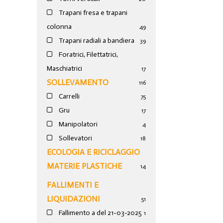
Trapani fresa e trapani
colonna
49
Trapani radiali a bandiera
39
Foratrici, Filettatrici,
Maschiatrici
17
SOLLEVAMENTO
116
Carrelli
75
Gru
17
Manipolatori
4
Sollevatori
18
ECOLOGIA E RICICLAGGIO
MATERIE PLASTICHE
14
FALLIMENTI E
LIQUIDAZIONI
51
Fallimento a del 21-03-2025
1