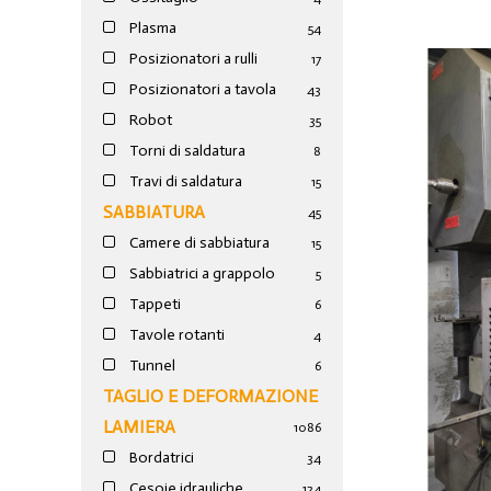
Plasma
54
Posizionatori a rulli
17
Posizionatori a tavola
43
Robot
35
Torni di saldatura
8
Travi di saldatura
15
SABBIATURA
45
Camere di sabbiatura
15
Sabbiatrici a grappolo
5
Tappeti
6
Tavole rotanti
4
Tunnel
6
TAGLIO E DEFORMAZIONE
LAMIERA
1086
Bordatrici
34
Cesoie idrauliche
124