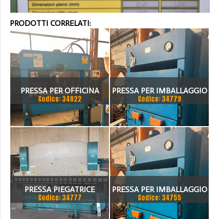
PRODOTTI CORRELATI:
PRESSA PER OFFICINA
PRESSA PER IMBALLAGGIO
Codice: 34822
Codice: 34779
SICMI 100 TON
PRESSA PIEGATRICE
PRESSA PER IMBALLAGGIO
Codice: 34777
Codice: 34755
VIMERCATI 80X4175
ALBA PRESSE