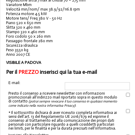
Regolazione slitta /max al chiusa 70 – 275 mm
Variatore Mbm
Velocità min/nom/ max 38.9/92/116.8 rpm
Potenza motore 4.5 kW
Motore tens/ Freq 380 V - 50 Hz
Piano 520 x 650 mm
Slitta 320 x 460 mm
Stampo 320 x 460 mm
Foro codolo 50 x 260 mm
Passaggio frontale 280 mm
Sicurezza idraulica
Peso 3550 kg
Anno 2007 CE
VISIBILE A PADOVA
Per il
PREZZO
inserisci qui la tua e-mail
E-mail:
Presto il consenso a ricevere newsletter con informazioni
promozionali all'indirizzo mail riportato sopra in questo modulo
di contatto
(potrai sempre revocare il tuo consenso in qualsiasi momento
:
come indicato nella nostra informativa Privacy)
* Il sottoscritto dichiara di aver ricevuto completa informativa ai
sensi dell'art. 13 del Regolamento UE 2016/679 ed esprime il
consenso al trattamento ed alla comunicazione dei propri dati
personali con particolare riguardo a quelli cosiddetti particolari
nei limiti, per le finalità e per la durata precisati nell'informativa.