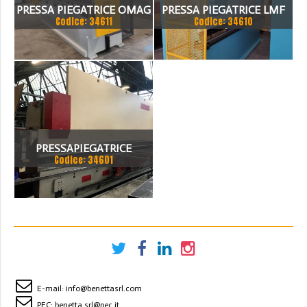
PRESSA PIEGATRICE OMAG
PRESSA PIEGATRICE LMF
Codice: 34611
Codice: 34610
EPB 10036100 TON X 4MT
100 TON. / 4100MM
PRESSAPIEGATRICE
Codice: 34601
BEYELER DEL 2002 A CNC
7.200 MM X 200 TON
E-mail:
info@benettasrl.com
PEC:
benetta.srl@pec.it