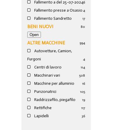
Fallimento a del 25-07-2024
6
Fallimento presse a Osasio
4
Fallimento Sandretto
17
BENI NUOVI
80
ALTRE MACCHINE
994
Autovetture, Camion,
Furgoni
4
Centri di lavoro
114
Macchinari vari
508
Macchine per alluminio
16
Punzonatrici
105
Raddrizzafilo, piegafilo
19
Rettifiche
117
Lapidelli
36