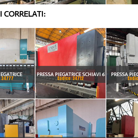
 CORRELATI:
IEGATRICE
PRESSA PIEGATRICE SCHIAVI 6
PRESSA PIE
: 34777
Codice: 34712
Codic
I 80X4175
ASSI 3000 X 100 TON
TA