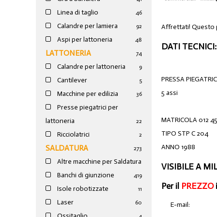
Linea di taglio
46
Calandre per lamiera
Affrettati! Questo
92
Aspi per lattoneria
48
DATI TECNICI:
LATTONERIA
74
Calandre per lattoneria
9
PRESSA PIEGATRIC
Cantilever
5
5 assi
Macchine per edilizia
36
Presse piegatrici per
MATRICOLA 012 4
lattoneria
22
TIPO STP C 204
Ricciolatrici
2
ANNO 1988
SALDATURA
273
Altre macchine per Saldatura
VISIBILE A M
Banchi di giunzione
4
19
Per il
PREZZO
Isole robotizzate
11
Laser
60
E-mail:
Ossitaglio
4