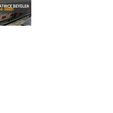
ATRICE BEYELER
ce: 34601
CNC 7.200 MM X
0 TON