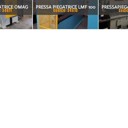
ATRICE OMAG
PRESSA PIEGATRICE LMF 100
PRESSAPIEG
: 34611
Codice: 34610
Codi
0 TON X 4MT
TON. / 4100MM
DEL 2002 A 
20