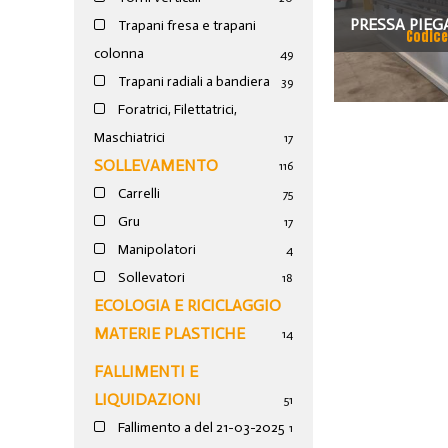
PRESSA PIEG
Trapani fresa e trapani
Codice
colonna
49
EPB 1003610
Trapani radiali a bandiera
39
Foratrici, Filettatrici,
Maschiatrici
17
SOLLEVAMENTO
116
Carrelli
75
Gru
17
Manipolatori
4
Sollevatori
18
ECOLOGIA E RICICLAGGIO
MATERIE PLASTICHE
14
FALLIMENTI E
LIQUIDAZIONI
51
Fallimento a del 21-03-2025
1