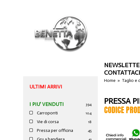
NEWSLETTE
CONTATTAC
Home
»
Taglio e
ULTIMI ARRIVI
PRESSA PI
I PIU' VENDUTI
394
CODICE PRO
Carroponti
104
Vie di corsa
18
Pressa per officina
45
Gru a bandiera
41