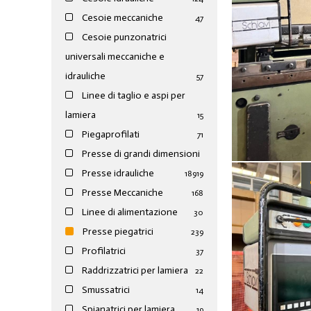
Cesoie meccaniche
47
Cesoie punzonatrici
universali meccaniche e
idrauliche
57
Linee di taglio e aspi per
lamiera
15
Piegaprofilati
71
Presse di grandi dimensioni
Presse idrauliche
189
19
Presse Meccaniche
168
Linee di alimentazione
30
Presse piegatrici
239
Profilatrici
37
Raddrizzatrici per lamiera
22
Smussatrici
14
Spianatrici per lamiera
19