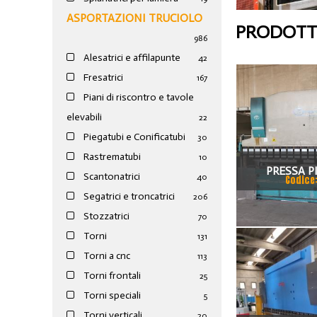
ASPORTAZIONI TRUCIOLO
PRODOTTI
986
Alesatrici e affilapunte
42
Fresatrici
167
Piani di riscontro e tavole
elevabili
22
Piegatubi e Conificatubi
30
Rastrematubi
10
PRESSA P
Scantonatrici
40
Codice
VIMERCAT
Segatrici e troncatrici
206
Stozzatrici
70
Torni
131
Torni a cnc
113
Torni frontali
25
Torni speciali
5
Torni verticali
20