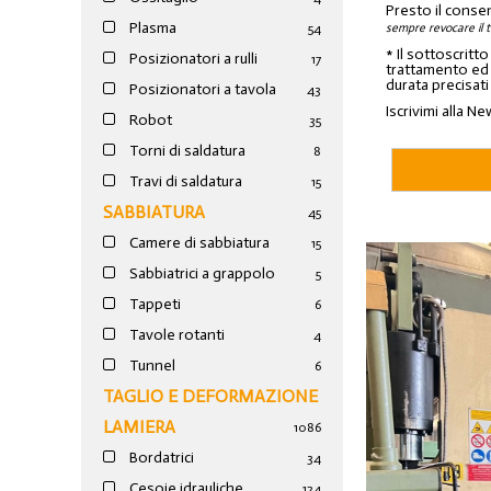
Presto il conse
Plasma
sempre revocare il 
54
* Il sottoscritt
Posizionatori a rulli
17
trattamento ed a
durata precisati
Posizionatori a tavola
43
Iscrivimi alla Ne
Robot
35
Torni di saldatura
8
Travi di saldatura
15
SABBIATURA
45
Camere di sabbiatura
15
Sabbiatrici a grappolo
5
Tappeti
6
Tavole rotanti
4
Tunnel
6
TAGLIO E DEFORMAZIONE
LAMIERA
1086
Bordatrici
34
Cesoie idrauliche
124