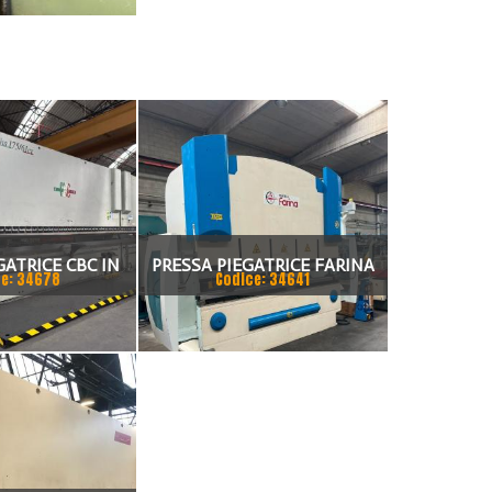
GATRICE CBC IN
PRESSA PIEGATRICE FARINA
e: 34678
Codice: 34641
NDEM
3000 X 130 TON