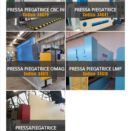
PRESSA PIEGATRICE CBC IN
PRESSA PIEGATRICE
Codice: 34678
Codice: 34641
TANDEM
FARINA 3000 X 130 TON
PRESSA PIEGATRICE OMAG
PRESSA PIEGATRICE LMF
Codice: 34611
Codice: 34610
EPB 10036100 TON X 4MT
100 TON. / 4100MM
PRESSAPIEGATRICE