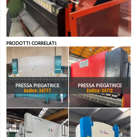
PRODOTTI CORRELATI:
PRESSA PIEGATRICE
PRESSA PIEGATRICE
Codice: 34777
Codice: 34712
VIMERCATI 80X4175
SCHIAVI 6 ASSI 3000 X 100
TON