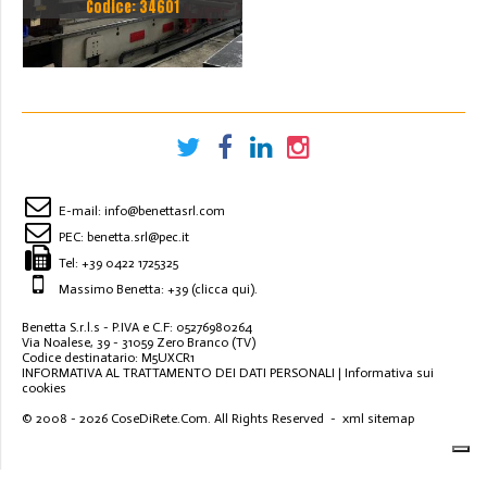
Codice: 34601
BEYELER DEL 2002 A CNC
7.200 MM X 200 TON
E-mail:
info@benettasrl.com
PEC:
benetta.srl@pec.it
Tel:
+39 0422 1725325
Massimo Benetta: +39
(clicca qui)
.
Benetta S.r.l.s - P.IVA e C.F: 05276980264
Via Noalese, 39 - 31059 Zero Branco (TV)
Codice destinatario: M5UXCR1
INFORMATIVA AL TRATTAMENTO DEI DATI PERSONALI
|
Informativa sui
cookies
© 2008 - 2026
CoseDiRete.Com
. All Rights Reserved -
xml sitemap