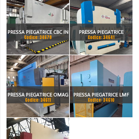
PRESSA PIEGATRICE CBC IN
PRESSA PIEGATRICE
Codice: 34678
Codice: 34641
TANDEM
FARINA 3000 X 130 TON
PRESSA PIEGATRICE OMAG
PRESSA PIEGATRICE LMF
Codice: 34611
Codice: 34610
EPB 10036100 TON X 4MT
100 TON. / 4100MM