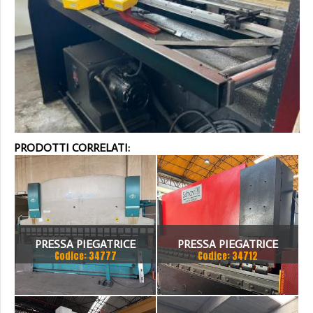
PRODOTTI CORRELATI:
PRESSA PIEGATRICE
PRESSA PIEGATRICE
Codice: 34777
Codice: 34712
VIMERCATI 80X4175
SCHIAVI 6 ASSI 3000 X 100
TON