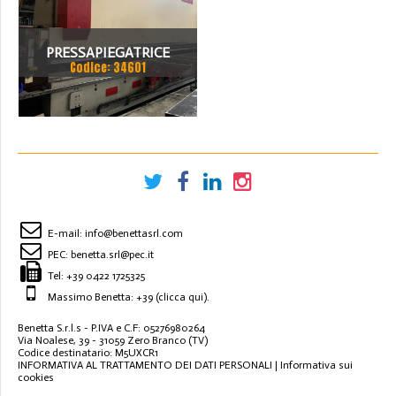
PRESSAPIEGATRICE
Codice: 34601
BEYELER DEL 2002 A CNC
7.200 MM X 200 TON
E-mail:
info@benettasrl.com
PEC:
benetta.srl@pec.it
Tel:
+39 0422 1725325
Massimo Benetta: +39
(clicca qui)
.
Benetta S.r.l.s - P.IVA e C.F: 05276980264
Via Noalese, 39 - 31059 Zero Branco (TV)
Codice destinatario: M5UXCR1
INFORMATIVA AL TRATTAMENTO DEI DATI PERSONALI
|
Informativa sui
cookies