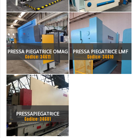
TANDEM
FARINA 3000 X 130 TON
PRESSA PIEGATRICE OMAG
PRESSA PIEGATRICE LMF
Codice: 34611
Codice: 34610
EPB 10036100 TON X 4MT
100 TON. / 4100MM
PRESSAPIEGATRICE
Codice: 34601
BEYELER DEL 2002 A CNC
7.200 MM X 200 TON