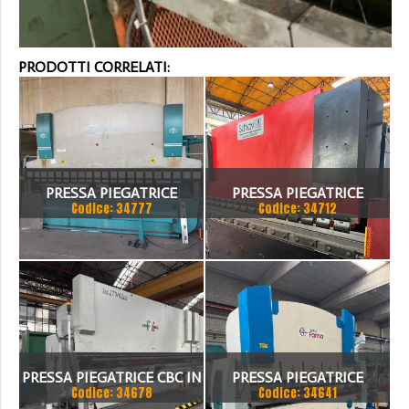
PRODOTTI CORRELATI:
PRESSA PIEGATRICE
PRESSA PIEGATRICE
Codice: 34777
Codice: 34712
VIMERCATI 80X4175
SCHIAVI 6 ASSI 3000 X 100
TON
PRESSA PIEGATRICE CBC IN
PRESSA PIEGATRICE
Codice: 34678
Codice: 34641