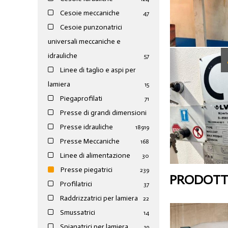
Cesoie meccaniche
47
Cesoie punzonatrici
universali meccaniche e
idrauliche
57
Linee di taglio e aspi per
lamiera
15
Piegaprofilati
71
Presse di grandi dimensioni
Presse idrauliche
189
19
Presse Meccaniche
168
Linee di alimentazione
30
Presse piegatrici
239
PRODOTTI
Profilatrici
37
Raddrizzatrici per lamiera
22
Smussatrici
14
Spianatrici per lamiera
19