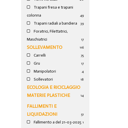
Trapani fresa e trapani
colonna
49
Trapani radiali a bandiera
39
Foratrici, Filettatrici,
Maschiatrici
17
SOLLEVAMENTO
116
Carrelli
75
Gru
17
Manipolatori
4
Sollevatori
18
ECOLOGIA E RICICLAGGIO
MATERIE PLASTICHE
14
FALLIMENTI E
LIQUIDAZIONI
51
Fallimento a del 21-03-2025
1