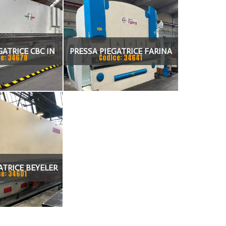
GATRICE CBC IN
PRESSA PIEGATRICE FARINA
e: 34678
Codice: 34641
NDEM
3000 X 130 TON
ATRICE BEYELER
ce: 34601
CNC 7.200 MM X
0 TON