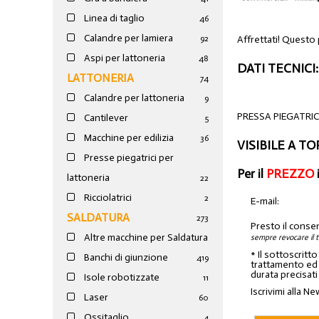
Linea di taglio
46
Calandre per lamiera
Affrettati! Questo 
92
Aspi per lattoneria
48
DATI TECNICI:
LATTONERIA
74
Calandre per lattoneria
9
PRESSA PIEGATRIC
Cantilever
5
Macchine per edilizia
36
VISIBILE A T
Presse piegatrici per
Per il
PREZZO
lattoneria
22
Ricciolatrici
2
E-mail:
SALDATURA
273
Presto il conse
Altre macchine per Saldatura
sempre revocare il 
* Il sottoscritt
Banchi di giunzione
4
19
trattamento ed a
durata precisati
Isole robotizzate
11
Iscrivimi alla Ne
Laser
60
Ossitaglio
4