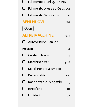
Fallimento a del 25-07-2024
6
Fallimento presse a Osasio
4
Fallimento Sandretto
17
BENI NUOVI
80
ALTRE MACCHINE
994
Autovetture, Camion,
Furgoni
4
Centri di lavoro
114
Macchinari vari
508
Macchine per alluminio
16
Punzonatrici
105
Raddrizzafilo, piegafilo
19
Rettifiche
117
Lapidelli
36