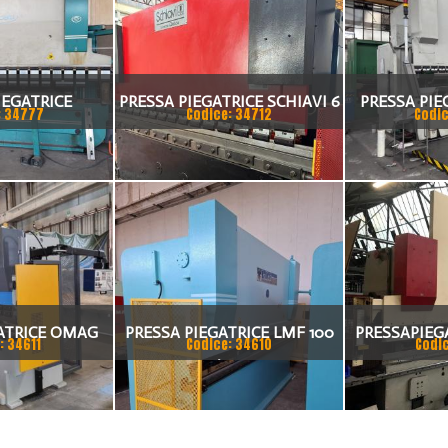
IEGATRICE
PRESSA PIEGATRICE SCHIAVI 6
PRESSA PIE
: 34777
Codice: 34712
Codic
I 80X4175
ASSI 3000 X 100 TON
TA
ATRICE OMAG
PRESSA PIEGATRICE LMF 100
PRESSAPIEG
: 34611
Codice: 34610
Codi
0 TON X 4MT
TON. / 4100MM
DEL 2002 A 
20