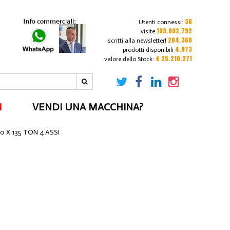
36
Utenti connessi:
109.002.792
visite
204.368
iscritti alla newsletter!
4.073
prodotti disponibili
€ 25.210.271
valore dello Stock:
I
VENDI UNA MACCHINA?
0 X 135 TON 4 ASSI