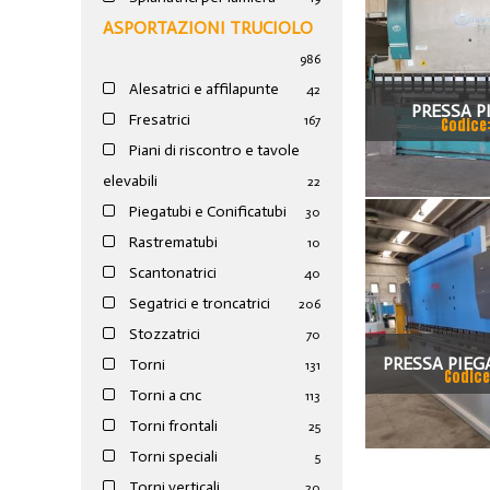
ASPORTAZIONI TRUCIOLO
986
Alesatrici e affilapunte
42
PRESSA P
Fresatrici
167
Codice
VIMERCAT
Piani di riscontro e tavole
elevabili
22
Piegatubi e Conificatubi
30
Rastrematubi
10
Scantonatrici
40
Segatrici e troncatrici
206
Stozzatrici
70
PRESSA PIEG
Torni
131
Codice
Torni a cnc
113
EPB 1003610
Torni frontali
25
Torni speciali
5
Torni verticali
20