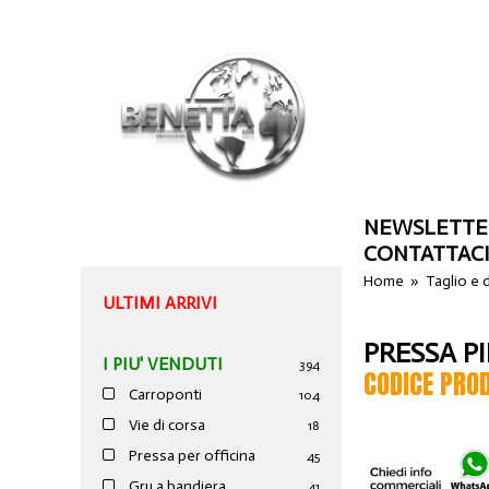
NEWSLETTE
CONTATTAC
Home
»
Taglio e
ULTIMI ARRIVI
PRESSA PI
I PIU' VENDUTI
394
CODICE PRO
Carroponti
104
Vie di corsa
18
Pressa per officina
45
Gru a bandiera
41