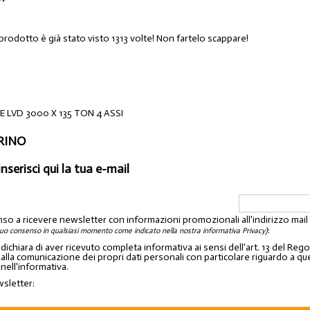
prodotto è già stato visto 1313 volte! Non fartelo scappare!
E LVD 3000 X 135 TON 4 ASSI
ORINO
inserisci qui la tua e-mail
nso a ricevere newsletter con informazioni promozionali all'indirizzo mai
:
tuo consenso in qualsiasi momento come indicato nella nostra informativa Privacy)
o dichiara di aver ricevuto completa informativa ai sensi dell'art. 13 del 
lla comunicazione dei propri dati personali con particolare riguardo a quelli c
 nell'informativa.
wsletter: