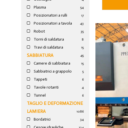
Plasma
54
Posizionatori a rulli
17
Posizionatori a tavola
43
Robot
35
Torni di saldatura
8
Travi di saldatura
15
SABBIATURA
45
Camere di sabbiatura
15
Sabbiatrici a grappolo
5
Tappeti
6
Tavole rotanti
4
Tunnel
6
TAGLIO E DEFORMAZIONE
LAMIERA
1086
Bordatrici
34
Cesoie idrauliche
124