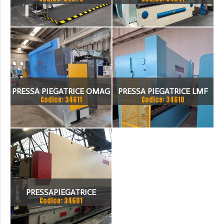
TANDEM
FARINA 3000 X 130 TON
PRESSA PIEGATRICE OMAG
PRESSA PIEGATRICE LMF
Codice: 34611
Codice: 34610
EPB 10036100 TON X 4MT
100 TON. / 4100MM
PRESSAPIEGATRICE
Codice: 34601
BEYELER DEL 2002 A CNC