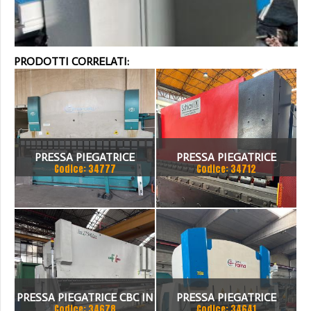
PRODOTTI CORRELATI:
PRESSA PIEGATRICE
PRESSA PIEGATRICE
Codice: 34777
Codice: 34712
VIMERCATI 80X4175
SCHIAVI 6 ASSI 3000 X 100
TON
PRESSA PIEGATRICE CBC IN
PRESSA PIEGATRICE
Codice: 34678
Codice: 34641