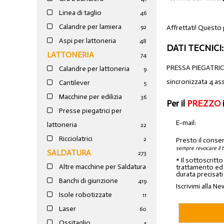
Linea di taglio
46
Calandre per lamiera
Affrettati! Questo
92
Aspi per lattoneria
48
DATI TECNICI:
LATTONERIA
74
PRESSA PIEGATRIC
Calandre per lattoneria
9
sincronizzata 4 ass
Cantilever
5
Macchine per edilizia
36
Per il
PREZZO
Presse piegatrici per
E-mail:
lattoneria
22
Ricciolatrici
2
Presto il conse
sempre revocare il 
SALDATURA
273
* Il sottoscritt
Altre macchine per Saldatura
trattamento ed a
durata precisati
Banchi di giunzione
4
19
Iscrivimi alla Ne
Isole robotizzate
11
Laser
60
Ossitaglio
4