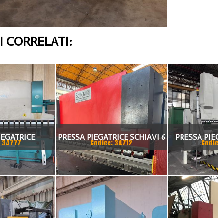
 CORRELATI:
IEGATRICE
PRESSA PIEGATRICE SCHIAVI 6
PRESSA PIE
: 34777
Codice: 34712
Codic
I 80X4175
ASSI 3000 X 100 TON
TA