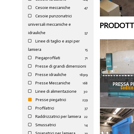
Cesoie meccaniche
47
Cesoie punzonatrici
PRODOTTI
universali meccaniche e
idrauliche
57
Linee di taglio e aspi per
lamiera
15
Piegaprofilati
71
Presse di grandi dimensioni
Presse idrauliche
189
19
Presse Meccaniche
168
PRESSA P
Codice
Linee di alimentazione
30
VIMERCAT
Presse piegatrici
239
Profilatrici
37
Raddrizzatrici per lamiera
22
Smussatrici
14
Spianatrici per lamiera
19