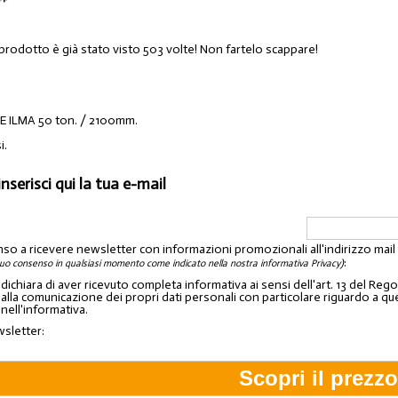
 prodotto è già stato visto 503 volte! Non fartelo scappare!
E ILMA 50 ton. / 2100mm.
i.
inserisci qui la tua e-mail
nso a ricevere newsletter con informazioni promozionali all'indirizzo mai
:
tuo consenso in qualsiasi momento come indicato nella nostra informativa Privacy)
o dichiara di aver ricevuto completa informativa ai sensi dell'art. 13 del 
lla comunicazione dei propri dati personali con particolare riguardo a quelli c
 nell'informativa.
wsletter: