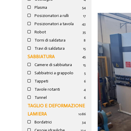
Plasma
54
Posizionatori a rulli
17
Posizionatori a tavola
43
Robot
35
Torni di saldatura
8
Travi di saldatura
15
SABBIATURA
45
Camere di sabbiatura
15
Sabbiatrici a grappolo
5
Tappeti
6
Tavole rotanti
4
Tunnel
6
TAGLIO E DEFORMAZIONE
LAMIERA
1086
Bordatrici
34
Cesoie idrauliche
124