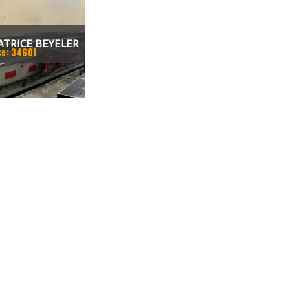
ATRICE BEYELER
ce: 34601
CNC 7.200 MM X
0 TON