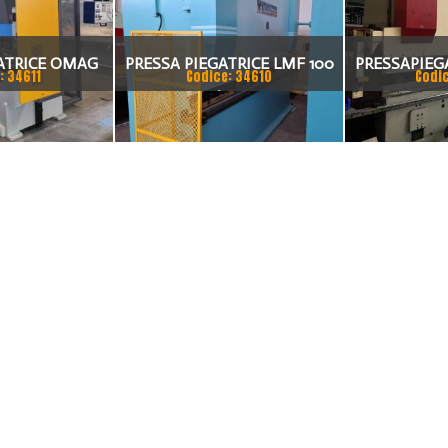
ATRICE OMAG
PRESSA PIEGATRICE LMF 100
PRESSAPIEG
: 34611
Codice: 34610
Codi
0 TON X 4MT
TON. / 4100MM
DEL 2002 A 
20