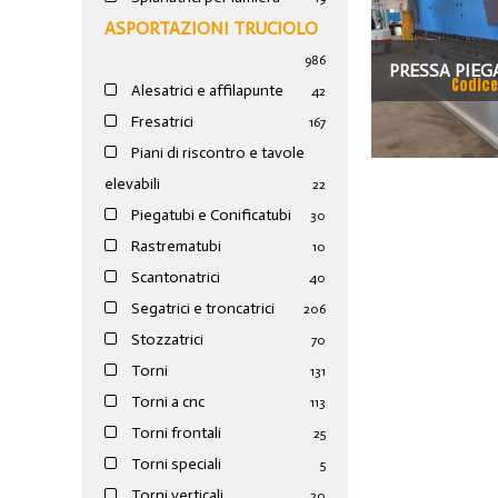
ASPORTAZIONI TRUCIOLO
986
PRESSA PIEG
Codice
Alesatrici e affilapunte
42
EPB 1003610
Fresatrici
167
Piani di riscontro e tavole
elevabili
22
Piegatubi e Conificatubi
30
Rastrematubi
10
Scantonatrici
40
Segatrici e troncatrici
206
Stozzatrici
70
Torni
131
Torni a cnc
113
Torni frontali
25
Torni speciali
5
Torni verticali
20