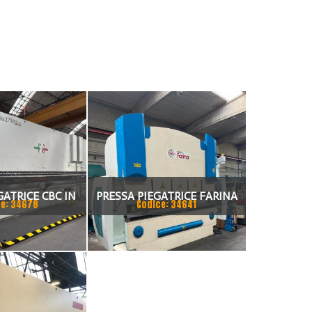
GATRICE CBC IN
PRESSA PIEGATRICE FARINA
e: 34678
Codice: 34641
NDEM
3000 X 130 TON