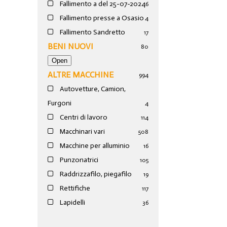
Fallimento a del 25-07-2024
6
Fallimento presse a Osasio
4
Fallimento Sandretto
17
BENI NUOVI
80
ALTRE MACCHINE
994
Autovetture, Camion,
Furgoni
4
Centri di lavoro
114
Macchinari vari
508
Macchine per alluminio
16
Punzonatrici
105
Raddrizzafilo, piegafilo
19
Rettifiche
117
Lapidelli
36