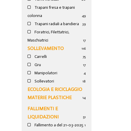
Trapani fresa e trapani
colonna
49
Trapani radiali a bandiera
39
Foratrici, Filettatrici,
Maschiatrici
17
SOLLEVAMENTO
116
Carrelli
75
Gru
17
Manipolatori
4
Sollevatori
18
ECOLOGIA E RICICLAGGIO
MATERIE PLASTICHE
14
FALLIMENTI E
LIQUIDAZIONI
51
Fallimento a del 21-03-2025
1