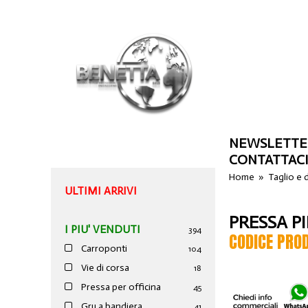
NEWSLETTE
CONTATTAC
Home
»
Taglio e
ULTIMI ARRIVI
PRESSA PI
I PIU' VENDUTI
394
CODICE PRO
Carroponti
104
Vie di corsa
18
Pressa per officina
45
Gru a bandiera
41