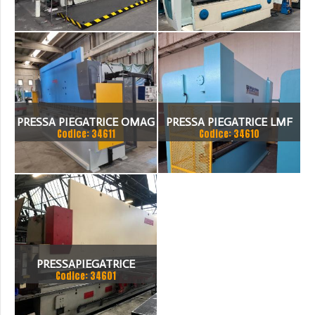
TANDEM
FARINA 3000 X 130 TON
PRESSA PIEGATRICE OMAG
PRESSA PIEGATRICE LMF
Codice: 34611
Codice: 34610
EPB 10036100 TON X 4MT
100 TON. / 4100MM
PRESSAPIEGATRICE
Codice: 34601
BEYELER DEL 2002 A CNC
7.200 MM X 200 TON