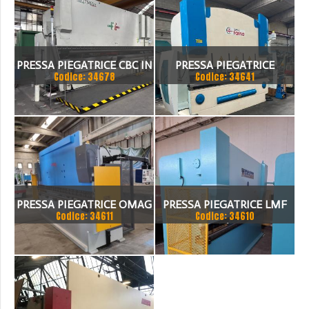
PRESSA PIEGATRICE CBC IN
PRESSA PIEGATRICE
Codice: 34678
Codice: 34641
TANDEM
FARINA 3000 X 130 TON
PRESSA PIEGATRICE OMAG
PRESSA PIEGATRICE LMF
Codice: 34611
Codice: 34610
EPB 10036100 TON X 4MT
100 TON. / 4100MM