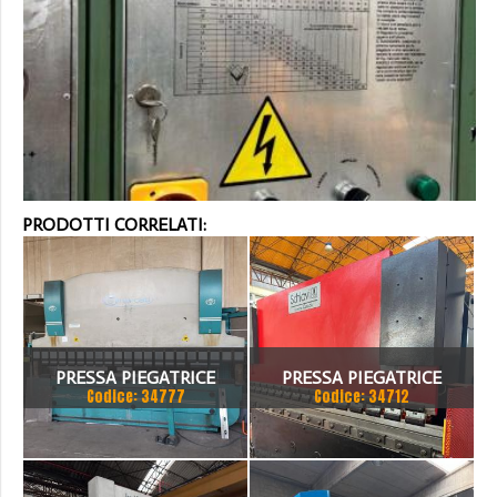
PRODOTTI CORRELATI:
PRESSA PIEGATRICE
PRESSA PIEGATRICE
Codice: 34777
Codice: 34712
VIMERCATI 80X4175
SCHIAVI 6 ASSI 3000 X 100
TON