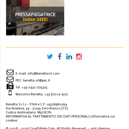
PRESSAPIEGATRICE
Codice: 34601
BEYELER DEL 2002 A CNC
7.200 MM X 200 TON
E-mail:
info@benettasrl.com
PEC:
benetta.srl@pec.it
Tel:
+39 0422 1725325
Massimo Benetta: +39
(clicca qui)
.
Benetta S.r.l.s - P.IVA e C.F: 05276980264
Via Noalese, 39 - 31059 Zero Branco (TV)
Codice destinatario: M5UXCR1
INFORMATIVA AL TRATTAMENTO DEI DATI PERSONALI
|
Informativa sui
cookies
© 2008 - 2026
CoseDiRete.Com
. All Rights Reserved -
xml sitemap