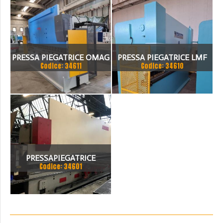
PRESSA PIEGATRICE OMAG
PRESSA PIEGATRICE LMF
Codice: 34611
Codice: 34610
EPB 10036100 TON X 4MT
100 TON. / 4100MM
PRESSAPIEGATRICE
Codice: 34601
BEYELER DEL 2002 A CNC
7.200 MM X 200 TON