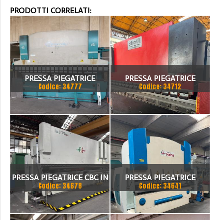
PRODOTTI CORRELATI:
PRESSA PIEGATRICE
PRESSA PIEGATRICE
Codice: 34777
Codice: 34712
VIMERCATI 80X4175
SCHIAVI 6 ASSI 3000 X 100
TON
PRESSA PIEGATRICE CBC IN
PRESSA PIEGATRICE
Codice: 34678
Codice: 34641
TANDEM
FARINA 3000 X 130 TON