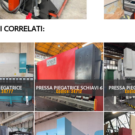
 CORRELATI:
IEGATRICE
PRESSA PIEGATRICE SCHIAVI 6
PRESSA PIE
: 34777
Codice: 34712
Codic
I 80X4175
ASSI 3000 X 100 TON
TA