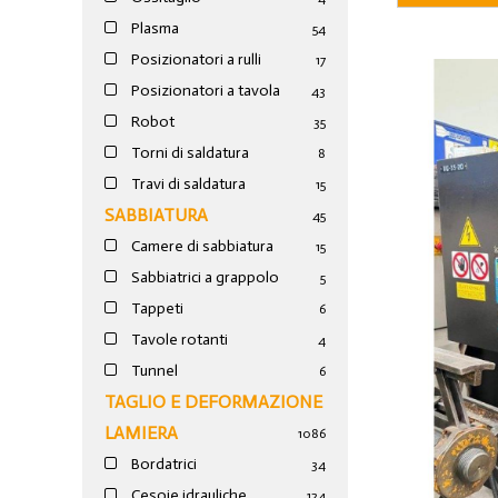
Plasma
54
Posizionatori a rulli
17
Posizionatori a tavola
43
Robot
35
Torni di saldatura
8
Travi di saldatura
15
SABBIATURA
45
Camere di sabbiatura
15
Sabbiatrici a grappolo
5
Tappeti
6
Tavole rotanti
4
Tunnel
6
TAGLIO E DEFORMAZIONE
LAMIERA
1086
Bordatrici
34
Cesoie idrauliche
124