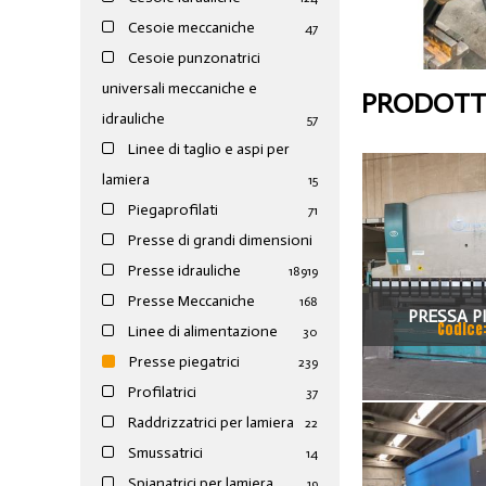
Cesoie meccaniche
47
Cesoie punzonatrici
universali meccaniche e
PRODOTTI
idrauliche
57
Linee di taglio e aspi per
lamiera
15
Piegaprofilati
71
Presse di grandi dimensioni
Presse idrauliche
189
19
Presse Meccaniche
168
PRESSA P
Codice
Linee di alimentazione
30
VIMERCAT
Presse piegatrici
239
Profilatrici
37
Raddrizzatrici per lamiera
22
Smussatrici
14
Spianatrici per lamiera
19