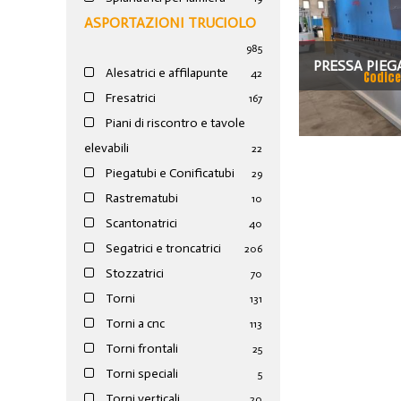
ASPORTAZIONI TRUCIOLO
985
PRESSA PIEG
Alesatrici e affilapunte
42
Codice
EPB 1003610
Fresatrici
167
Piani di riscontro e tavole
elevabili
22
Piegatubi e Conificatubi
29
Rastrematubi
10
Scantonatrici
40
Segatrici e troncatrici
206
Stozzatrici
70
Torni
131
Torni a cnc
113
Torni frontali
25
Torni speciali
5
Torni verticali
20