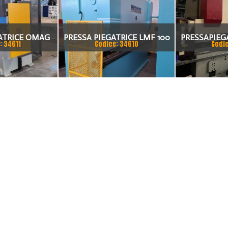
ATRICE OMAG
PRESSA PIEGATRICE LMF 100
PRESSAPIEG
: 34611
Codice: 34610
Codi
0 TON X 4MT
TON. / 4100MM
DEL 2002 A 
20