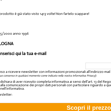
prodotto è già stato visto 1413 volte! Non fartelo scappare!
 35/2000 anno 1996
OLOGNA
inserisci qui la tua e-mail
nso a ricevere newsletter con informazioni promozionali all'indirizzo mai
:
tuo consenso in qualsiasi momento come indicato nella nostra informativa Privacy)
o dichiara di aver ricevuto completa informativa ai sensi dell'art. 13 del 
lla comunicazione dei propri dati personali con particolare riguardo a quelli c
 nell'informativa.
wsletter: