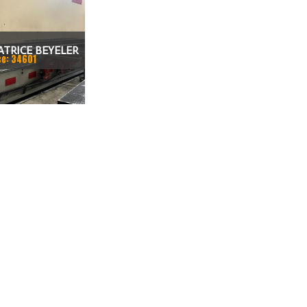
ATRICE BEYELER
ce: 34601
CNC 7.200 MM X
0 TON