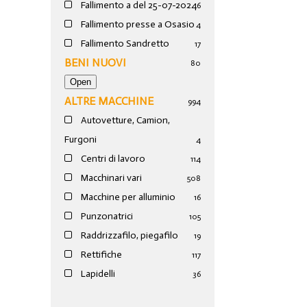
Fallimento a del 25-07-2024
6
Fallimento presse a Osasio
4
Fallimento Sandretto
17
BENI NUOVI
80
ALTRE MACCHINE
994
Autovetture, Camion,
Furgoni
4
Centri di lavoro
114
Macchinari vari
508
Macchine per alluminio
16
Punzonatrici
105
Raddrizzafilo, piegafilo
19
Rettifiche
117
Lapidelli
36