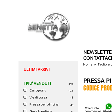
NEWSLETTE
CONTATTAC
Home
»
Taglio e
ULTIMI ARRIVI
PRESSA P
I PIU' VENDUTI
394
CODICE PRO
Carroponti
104
Vie di corsa
18
Pressa per officina
45
Gru a bandiera
41