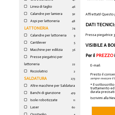
Linea di taglio
46
Calandre per lamiera
Affrettati! Questo 
92
Aspi per lattoneria
48
DATI TECNICI:
LATTONERIA
74
Pressa piegatrice
Calandre per lattoneria
9
Cantilever
5
VISIBILE A B
Macchine per edilizia
36
Per il
PREZZO
Presse piegatrici per
lattoneria
22
E-mail:
Ricciolatrici
2
Presto il conse
SALDATURA
sempre revocare il 
273
* Il sottoscritt
Altre macchine per Saldatura
trattamento ed a
durata precisati
Banchi di giunzione
4
19
Iscrivimi alla Ne
Isole robotizzate
11
Laser
60
Ossitaglio
4