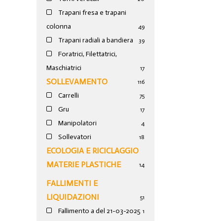
Trapani fresa e trapani
colonna
49
Trapani radiali a bandiera
39
Foratrici, Filettatrici,
Maschiatrici
17
SOLLEVAMENTO
116
Carrelli
75
Gru
17
Manipolatori
4
Sollevatori
18
ECOLOGIA E RICICLAGGIO
MATERIE PLASTICHE
14
FALLIMENTI E
LIQUIDAZIONI
51
Fallimento a del 21-03-2025
1