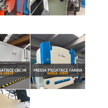
GATRICE CBC IN
PRESSA PIEGATRICE FARINA
e: 34678
Codice: 34641
NDEM
3000 X 130 TON