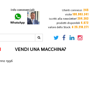
245
Utenti connessi:
108.983.341
visite
204.363
iscritti alla newsletter!
4.072
prodotti disponibili
€ 25.210.271
valore dello Stock:
I
VENDI UNA MACCHINA?
anno 1996