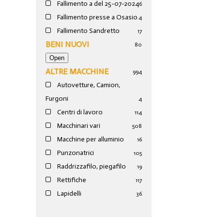
Fallimento a del 25-07-2024
6
Fallimento presse a Osasio
4
Fallimento Sandretto
17
BENI NUOVI
80
ALTRE MACCHINE
994
Autovetture, Camion,
Furgoni
4
Centri di lavoro
114
Macchinari vari
508
Macchine per alluminio
16
Punzonatrici
105
Raddrizzafilo, piegafilo
19
Rettifiche
117
Lapidelli
36