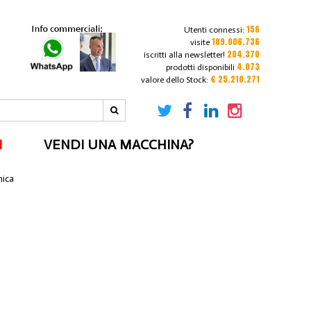
156
Utenti connessi:
109.006.736
visite
204.370
iscritti alla newsletter!
4.073
prodotti disponibili
€ 25.210.271
valore dello Stock:
I
VENDI UNA MACCHINA?
nica