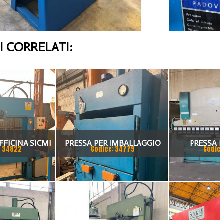
 CORRELATI:
FFICINA SICMI
PRESSA PER IMBALLAGGIO
PRESSA 
: 34822
Codice: 34779
Codic
 TON
VIMERCA