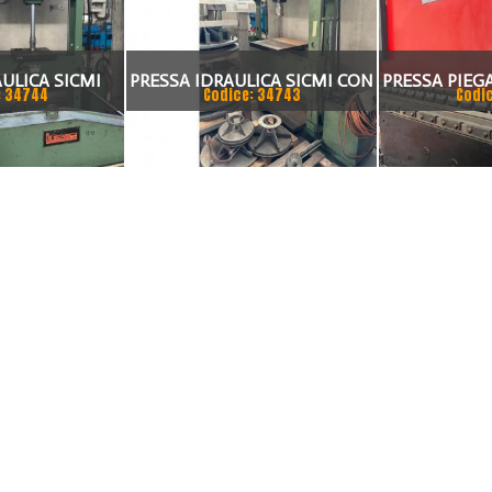
ULICA SICMI
PRESSA IDRAULICA SICMI CON
PRESSA PIEGA
: 34744
Codice: 34743
Codi
SSO 70 TON
PISTONE MOBILE 100 TON
ASSI 300