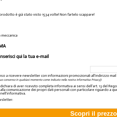
 prodotto è già stato visto 1534 volte! Non fartelo scappare!
n meccanica
OMA
inserisci qui la tua e-mail
nso a ricevere newsletter con informazioni promozionali all'indirizzo mai
:
tuo consenso in qualsiasi momento come indicato nella nostra informativa Privacy)
o dichiara di aver ricevuto completa informativa ai sensi dell'art. 13 del 
lla comunicazione dei propri dati personali con particolare riguardo a quelli c
 nell'informativa.
wsletter: