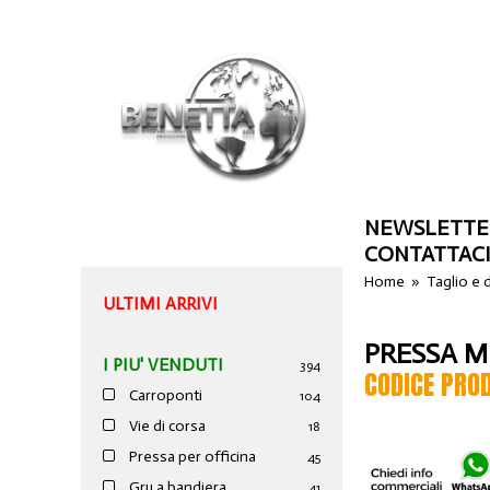
NEWSLETTE
CONTATTAC
Home
»
Taglio e
ULTIMI ARRIVI
PRESSA M
I PIU' VENDUTI
394
CODICE PRO
Carroponti
104
Vie di corsa
18
Pressa per officina
45
Gru a bandiera
41