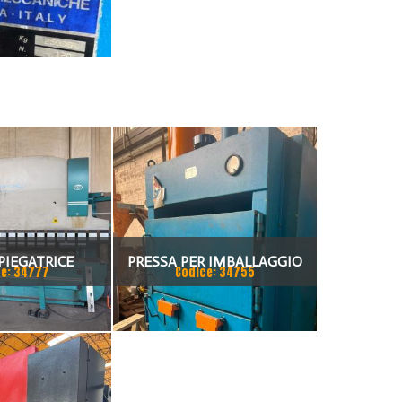
PIEGATRICE
PRESSA PER IMBALLAGGIO
e: 34777
Codice: 34755
TI 80X4175
ALBA PRESSE