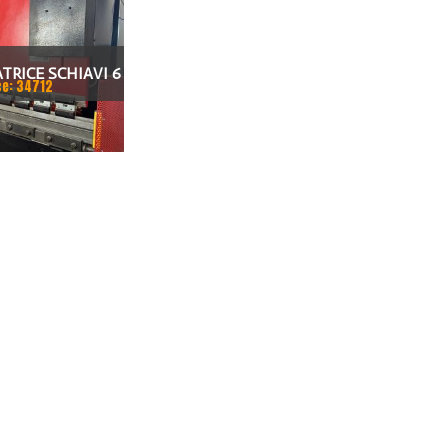
TRICE SCHIAVI 6
ce: 34712
0 X 100 TON