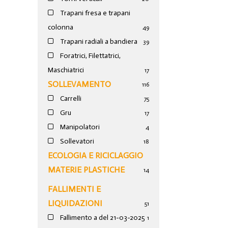
Trapani fresa e trapani
colonna
49
Trapani radiali a bandiera
39
Foratrici, Filettatrici,
Maschiatrici
17
SOLLEVAMENTO
116
Carrelli
75
Gru
17
Manipolatori
4
Sollevatori
18
ECOLOGIA E RICICLAGGIO
MATERIE PLASTICHE
14
FALLIMENTI E
LIQUIDAZIONI
51
Fallimento a del 21-03-2025
1