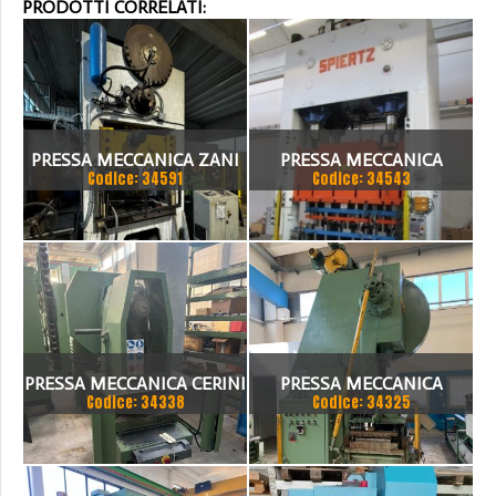
PRODOTTI CORRELATI:
PRESSA MECCANICA ZANI
PRESSA MECCANICA
Codice: 34591
Codice: 34543
300TON
SPIERTZ
PRESSA MECCANICA CERINI
PRESSA MECCANICA
Codice: 34338
Codice: 34325
40 TON
BALCONI 80 TON