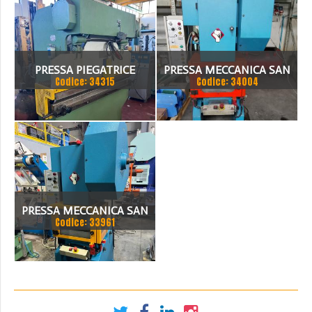
PRESSA PIEGATRICE
PRESSA MECCANICA SAN
Codice: 34315
Codice: 34004
MECCANICA
GIACOMO
PRESSA MECCANICA SAN
Codice: 33961
GIACOMO T20 CE