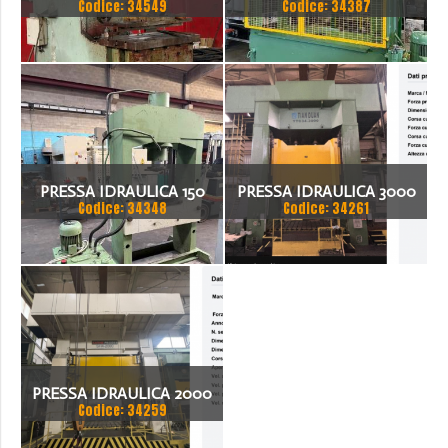
Codice: 34549
Codice: 34387
SAGOMARE GIGANT, TON
BIGNOZZI 160 TON
200
PRESSA IDRAULICA 150
PRESSA IDRAULICA 3000
Codice: 34348
Codice: 34261
TON
TON - TIAN DUAN YTC34-
3000
PRESSA IDRAULICA 2000
Codice: 34259
TON - RAVNE PRESSES