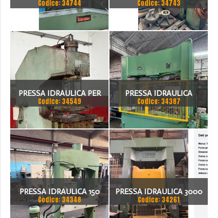
Codice: 34744
Codice: 34743
PISTONE FISSO 70 TON
CON PISTONE MOBILE 100
TON
PRESSA IDRAULICA PER
PRESSA IDRAULICA
Codice: 34549
Codice: 34387
SAGOMARE GIGANT, TON
BIGNOZZI 160 TON
200
PRESSA IDRAULICA 150
PRESSA IDRAULICA 3000
Codice: 34348
Codice: 34261
TON
TON - TIAN DUAN YTC34-