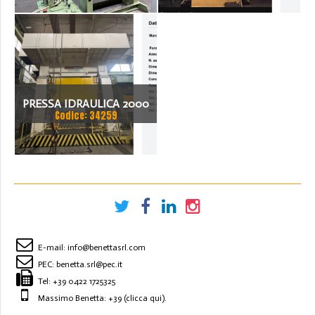
3000
PRESSA IDRAULICA 2000
Codice: 34259
TON - RAVNE PRESSES
SH4-2000
E-mail:
info@benettasrl.com
PEC:
benetta.srl@pec.it
Tel:
+39 0422 1725325
Massimo Benetta: +39
(clicca qui)
.