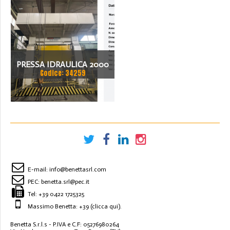
PRESSA IDRAULICA 2000
Codice: 34259
TON - RAVNE PRESSES
SH4-2000
E-mail:
info@benettasrl.com
PEC:
benetta.srl@pec.it
Tel:
+39 0422 1725325
Massimo Benetta: +39
(clicca qui)
.
Benetta S.r.l.s - P.IVA e C.F: 05276980264