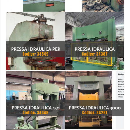
PISTONE FISSO 70 TON
CON PISTONE MOBILE 100
TON
PRESSA IDRAULICA PER
PRESSA IDRAULICA
Codice: 34549
Codice: 34387
SAGOMARE GIGANT, TON
BIGNOZZI 160 TON
200
PRESSA IDRAULICA 150
PRESSA IDRAULICA 3000
Codice: 34348
Codice: 34261
TON
TON - TIAN DUAN YTC34-
3000