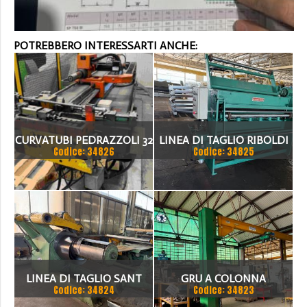
POTREBBERO INTERESSARTI ANCHE:
CURVATUBI PEDRAZZOLI 32
LINEA DI TAGLIO RIBOLDI
Codice: 34826
Codice: 34825
- 3 ASSI CNC
1500 X 2MM
LINEA DI TAGLIO SANT
GRU A COLONNA
Codice: 34824
Codice: 34823
1500 X 3 MM
PUPPINATO 1 TON