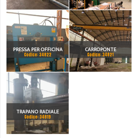
PRESSA PER OFFICINA
CARROPONTE
Codice: 34822
Codice: 34821
SICMI 100 TON
MONOTRAVE DEMAG 5
TON SCARTAMENTO 16190
MM
TRAPANO RADIALE
Codice: 34819
SBRACCIO 3000 MM. FORO
100 MM