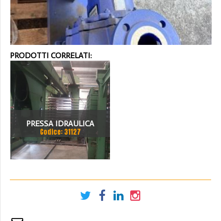
PRODOTTI CORRELATI:
PRESSA IDRAULICA
Codice: 31127
MULTIVANO PAGNONI
COMPLETA DI N. 10 VANI
1250X2300 MM N. 6
PISTONI DIAM. 360 MM
(POMPE ALTA E BASSA