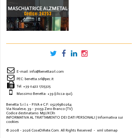
MASCHIATRICE ALZMETAL
Codice: 24253
E-mail:
info@benettasrl.com
PEC:
benetta.srl@pec.it
Tel:
+39 0422 1725325
Massimo Benetta: +39
(clicca qui)
.
Benetta S.r.l.s - P.IVA e C.F: 05276980264
Via Noalese, 39 - 31059 Zero Branco (TV)
Codice destinatario: M5UXCR1
INFORMATIVA AL TRATTAMENTO DEI DATI PERSONALI
|
Informativa sui
cookies
© 2008 - 2026
CoseDiRete.Com
. All Rights Reserved -
xml sitemap