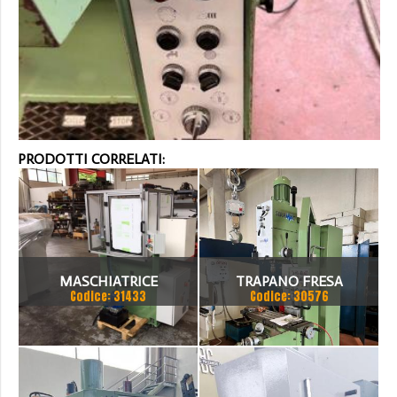
PRODOTTI CORRELATI:
MASCHIATRICE
TRAPANO FRESA
Codice: 31433
Codice: 30576
ORIZZONTALE
MASCHIATRICE A
AUTOMATICA M20M
COLONNA SERRMAC
RECORD MACCHINE
MOD.TP-DI, TAVOLA