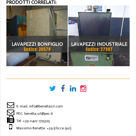
PRODOTTI CORRELATI:
LAVAPEZZI BONFIGLIO
LAVAPEZZI INDUSTRIALE
Codice: 30578
Codice: 27987
1200 MM
E-mail:
info@benettasrl.com
PEC:
benetta.srl@pec.it
Tel:
+39 0422 1725325
Massimo Benetta: +39
(clicca qui)
.