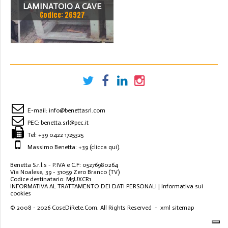
LAMINATOIO A CAVE
Codice: 26927
E-mail:
info@benettasrl.com
PEC:
benetta.srl@pec.it
Tel:
+39 0422 1725325
Massimo Benetta: +39
(clicca qui)
.
Benetta S.r.l.s - P.IVA e C.F: 05276980264
Via Noalese, 39 - 31059 Zero Branco (TV)
Codice destinatario: M5UXCR1
INFORMATIVA AL TRATTAMENTO DEI DATI PERSONALI
|
Informativa sui
cookies
© 2008 - 2026
CoseDiRete.Com
. All Rights Reserved -
xml sitemap