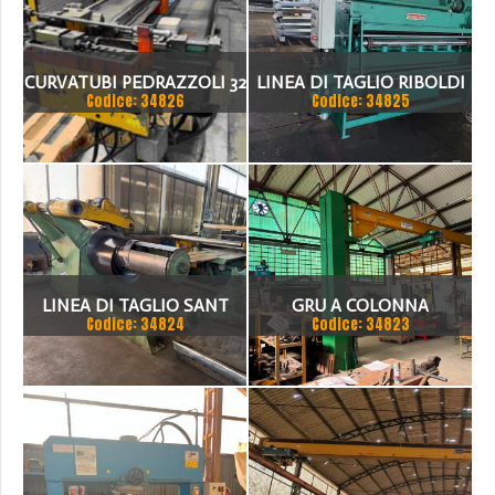
CURVATUBI PEDRAZZOLI 32
LINEA DI TAGLIO RIBOLDI
Codice: 34826
Codice: 34825
- 3 ASSI CNC
1500 X 2MM
LINEA DI TAGLIO SANT
GRU A COLONNA
Codice: 34824
Codice: 34823
1500 X 3 MM
PUPPINATO 1 TON