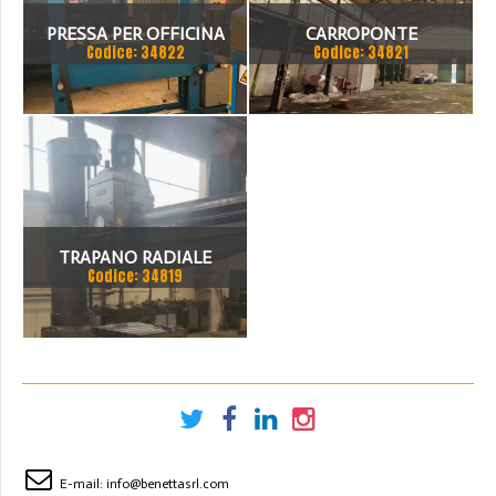
PRESSA PER OFFICINA
CARROPONTE
Codice: 34822
Codice: 34821
SICMI 100 TON
MONOTRAVE DEMAG 5
TON SCARTAMENTO 16190
MM
TRAPANO RADIALE
Codice: 34819
SBRACCIO 3000 MM. FORO
100 MM
E-mail:
info@benettasrl.com