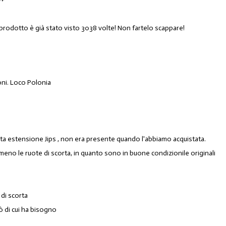
 prodotto è già stato visto 3038 volte! Non fartelo scappare!
oni. Loco Polonia
e
ta estensione
Jips ,
non era presente quando l'abbiamo acquistata.
o le ruote di scorta, in quanto sono in buone condizionile originali
 di scorta
 di cui ha bisogno