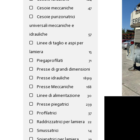
Cesoie meccaniche
47
Cesoie punzonatrici
universali meccaniche e
idrauliche
57
Linee di taglio e aspi per
lamiera
15
Piegaprofilati
71
Presse di grandi dimensioni
Presse idrauliche
189
19
Presse Meccaniche
168
Linee di alimentazione
30
Presse piegatrici
239
Profilatrici
37
Raddrizzatrici per lamiera
22
Smussatrici
14
Spianatrici per lamiera
19