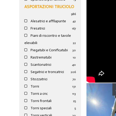
ASPORTAZIONI TRUCIOLO
986
Alesatrici e affilapunte
42
Fresatrici
167
Piani di riscontro e tavole
elevabili
22
Piegatubi e Conificatubi
30
Rastrematubi
10
Scantonatrici
40
Segatrici e troncatrici
206
Stozzatrici
70
Torni
131
Torni a cnc
113
Torni frontali
25
Torni speciali
5
Torni verticali
20