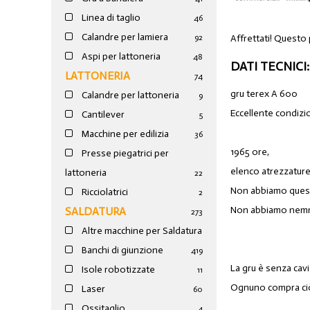
Linea di taglio
46
Calandre per lamiera
Affrettati! Questo
92
Aspi per lattoneria
48
DATI TECNICI:
LATTONERIA
74
gru terex A 600
Calandre per lattoneria
9
Eccellente condizi
Cantilever
5
Macchine per edilizia
36
1965 ore,
Presse piegatrici per
elenco atrezzatur
lattoneria
22
Non abbiamo ques
Ricciolatrici
2
Non abbiamo nemmen
SALDATURA
273
Altre macchine per Saldatura
Banchi di giunzione
4
19
La gru è senza cavi
Isole robotizzate
11
Ognuno compra ciò
Laser
60
Ossitaglio
4