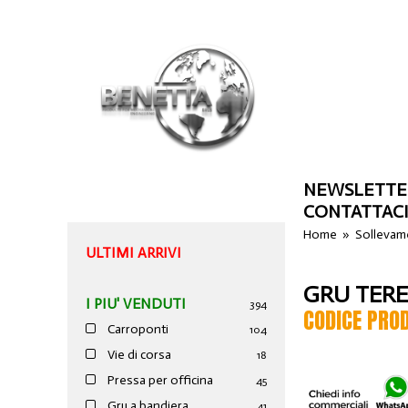
NEWSLETTE
CONTATTAC
Home
»
Sollevam
ULTIMI ARRIVI
GRU TERE
I PIU' VENDUTI
394
CODICE PRO
Carroponti
104
Vie di corsa
18
Pressa per officina
45
Gru a bandiera
41