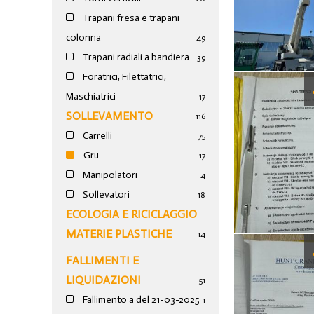
Trapani fresa e trapani
colonna
49
Trapani radiali a bandiera
39
Foratrici, Filettatrici,
Maschiatrici
17
SOLLEVAMENTO
116
Carrelli
75
Gru
17
Manipolatori
4
Sollevatori
18
ECOLOGIA E RICICLAGGIO
MATERIE PLASTICHE
14
FALLIMENTI E
LIQUIDAZIONI
51
Fallimento a del 21-03-2025
1