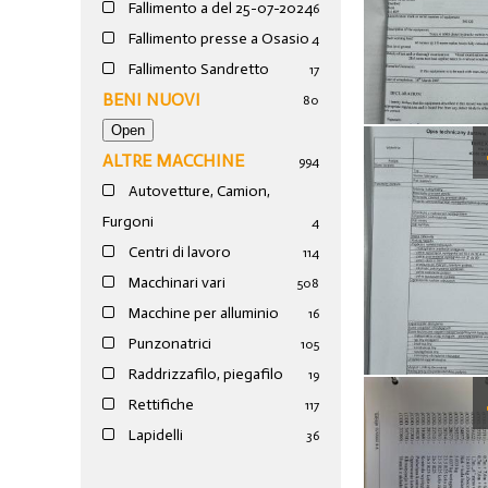
Fallimento a del 25-07-2024
6
Fallimento presse a Osasio
4
Fallimento Sandretto
17
BENI NUOVI
80
ALTRE MACCHINE
994
Autovetture, Camion,
Furgoni
4
Centri di lavoro
114
Macchinari vari
508
Macchine per alluminio
16
Punzonatrici
105
Raddrizzafilo, piegafilo
19
Rettifiche
117
Lapidelli
36