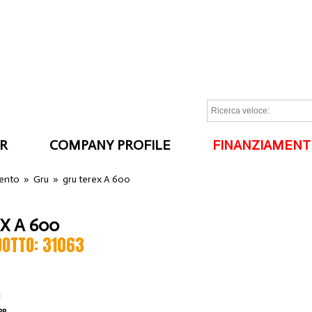
R
COMPANY PROFILE
FINANZIAMENT
I
ento
»
Gru
»
gru terex A 600
X A 600
DOTTO: 31063