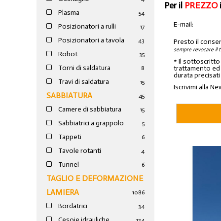
Per il
PREZZO
Plasma
54
E-mail:
Posizionatori a rulli
17
Posizionatori a tavola
43
Presto il conse
sempre revocare il 
Robot
35
* Il sottoscritt
Torni di saldatura
trattamento ed a
8
durata precisati
Travi di saldatura
15
Iscrivimi alla Ne
SABBIATURA
45
Camere di sabbiatura
15
Sabbiatrici a grappolo
5
Tappeti
6
Tavole rotanti
4
Tunnel
6
TAGLIO E DEFORMAZIONE
LAMIERA
1086
Bordatrici
34
Cesoie idrauliche
124