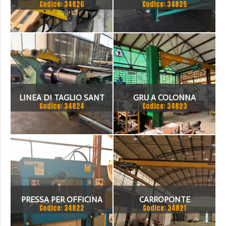
Codice: 34826
Codice: 34825
- 3 ASSI CNC
1500 X 2MM
LINEA DI TAGLIO SANT
GRU A COLONNA
Codice: 34824
Codice: 34823
1500 X 3 MM
PUPPINATO 1 TON
PRESSA PER OFFICINA
CARROPONTE
Codice: 34822
Codice: 34821
SICMI 100 TON
MONOTRAVE DEMAG 5