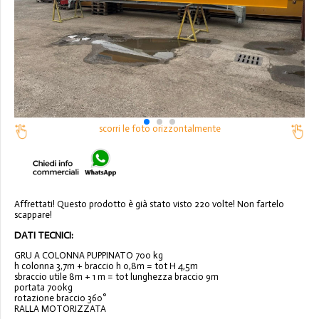
scorri le foto orizzontalmente
Affrettati! Questo prodotto è già stato visto 220 volte! Non fartelo
scappare!
DATI TECNICI:
GRU A COLONNA PUPPINATO 700 kg
h colonna 3,7m + braccio h 0,8m = tot H 4,5m
sbraccio utile 8m + 1 m = tot lunghezza braccio 9m
portata 700kg
rotazione braccio 360°
RALLA MOTORIZZATA