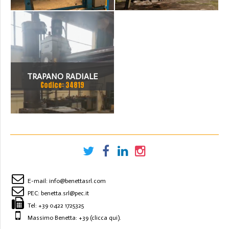
TON SCARTAMENTO 16190
MM
TRAPANO RADIALE
Codice: 34819
SBRACCIO 3000 MM. FORO
100 MM
E-mail:
info@benettasrl.com
PEC:
benetta.srl@pec.it
Tel:
+39 0422 1725325
Massimo Benetta: +39
(clicca qui)
.