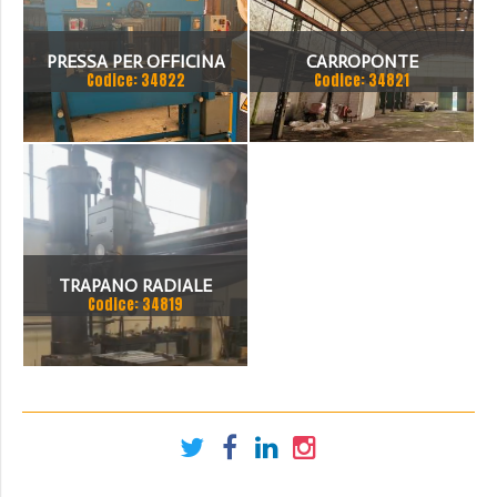
PRESSA PER OFFICINA
CARROPONTE
Codice: 34822
Codice: 34821
SICMI 100 TON
MONOTRAVE DEMAG 5
TON SCARTAMENTO 16190
MM
TRAPANO RADIALE
Codice: 34819
SBRACCIO 3000 MM. FORO
100 MM