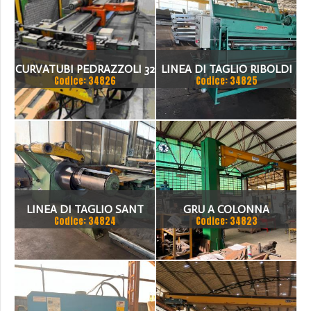
CURVATUBI PEDRAZZOLI 32
LINEA DI TAGLIO RIBOLDI
Codice: 34826
Codice: 34825
- 3 ASSI CNC
1500 X 2MM
LINEA DI TAGLIO SANT
GRU A COLONNA
Codice: 34824
Codice: 34823
1500 X 3 MM
PUPPINATO 1 TON