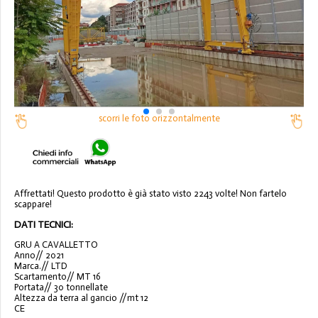
scorri le foto orizzontalmente
Affrettati! Questo prodotto è già stato visto 2243 volte! Non fartelo
scappare!
DATI TECNICI:
GRU A CAVALLETTO
Anno// 2021
Marca.// LTD
Scartamento// MT 16
Portata// 30 tonnellate
Altezza da terra al gancio //mt 12
CE