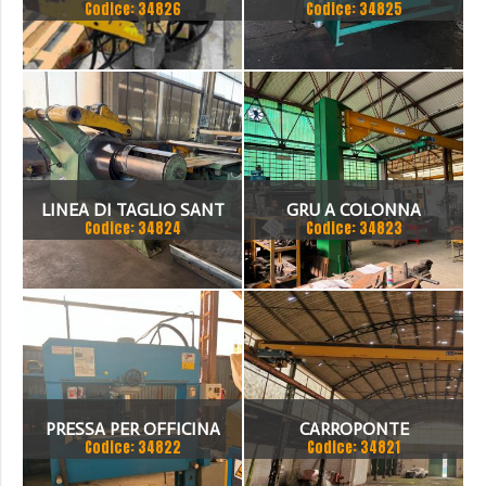
Codice: 34826
Codice: 34825
- 3 ASSI CNC
1500 X 2MM
LINEA DI TAGLIO SANT
GRU A COLONNA
Codice: 34824
Codice: 34823
1500 X 3 MM
PUPPINATO 1 TON
PRESSA PER OFFICINA
CARROPONTE
Codice: 34822
Codice: 34821
SICMI 100 TON
MONOTRAVE DEMAG 5