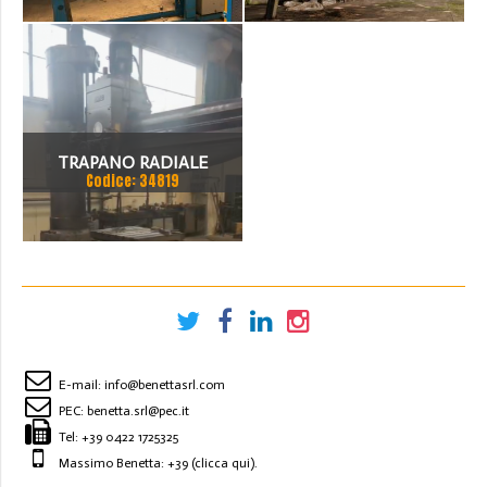
TON SCARTAMENTO 16190
MM
TRAPANO RADIALE
Codice: 34819
SBRACCIO 3000 MM. FORO
100 MM
E-mail:
info@benettasrl.com
PEC:
benetta.srl@pec.it
Tel:
+39 0422 1725325
Massimo Benetta: +39
(clicca qui)
.