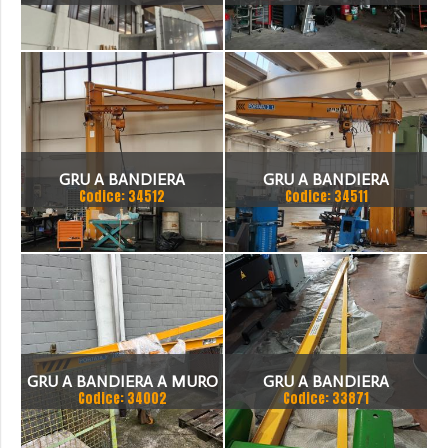
TIRANTATA + PARANCO
ELEPHANT 1000 KG
P.TA 200 KG + STAFFE
GRU A BANDIERA
GRU A BANDIERA
Codice: 34512
Codice: 34511
PEDRIELLI 2 TON
PEDRIELLI 3 TON
GRU A BANDIERA A MURO
GRU A BANDIERA
Codice: 34002
Codice: 33871
1000 KG PEDRIELLI
ELEPHANT F200/4 KG 200