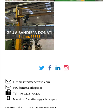
GRU A BANDIERA DONATI
Codice: 33863
1000 KG
E-mail:
info@benettasrl.com
PEC:
benetta.srl@pec.it
Tel:
+39 0422 1725325
Massimo Benetta: +39
(clicca qui)
.
Benetta S.r.l.s - P.IVA e C.F: 05276980264