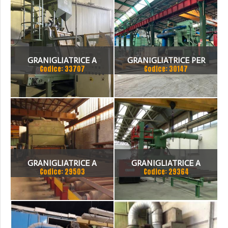
GRANIGLIATRICE A
GRANIGLIATRICE PER
Codice: 33707
Codice: 30147
TAPPETO RAMPANTE IN
LAMIERE O.M.S.G. E
GOMMA .CARICA DA 750
CARPENTERIE METALLICHE
KG. 2 TURBINE DA 11 KW.
MARCHIATA CE. COSER
GRANIGLIATRICE A
GRANIGLIATRICE A
Codice: 29503
Codice: 29364
PASSAGGIO SU RULLIERA
RULLIERA PROMECO TIPO
TB 360