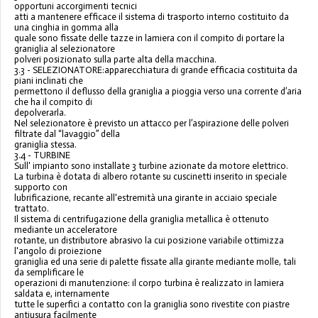
opportuni accorgimenti tecnici
atti a mantenere efficace il sistema di trasporto interno costituito da
una cinghia in gomma alla
quale sono fissate delle tazze in lamiera con il compito di portare la
graniglia al selezionatore
polveri posizionato sulla parte alta della macchina.
3.3 - SELEZIONATORE:apparecchiatura di grande efficacia costituita da
piani inclinati che
permettono il deflusso della graniglia a pioggia verso una corrente d’aria
che ha il compito di
depolverarla.
Nel selezionatore è previsto un attacco per l’aspirazione delle polveri
filtrate dal “lavaggio” della
graniglia stessa.
3.4 - TURBINE
Sull' impianto sono installate 3 turbine azionate da motore elettrico.
La turbina è dotata di albero rotante su cuscinetti inserito in speciale
supporto con
lubrificazione, recante all'estremità una girante in acciaio speciale
trattato.
Il sistema di centrifugazione della graniglia metallica è ottenuto
mediante un acceleratore
rotante, un distributore abrasivo la cui posizione variabile ottimizza
l'angolo di proiezione
graniglia ed una serie di palette fissate alla girante mediante molle, tali
da semplificare le
operazioni di manutenzione: il corpo turbina è realizzato in lamiera
saldata e, internamente
tutte le superfici a contatto con la graniglia sono rivestite con piastre
antiusura facilmente