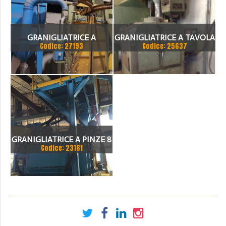
GRANIGLIATRICE A
GRANIGLIATRICE A TAVOLA
Codice: 27193
Codice: 25637
GRAPPOLO GR 10X15 – 2TR
ROTANTE MOD. 1000
“USATA-REVISIONATA”
GRANIGLIATRICE A PINZE 8
Codice: 23161
TURBINE BOCCA 1500 X
1000MM CON FILTRO