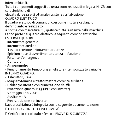
intercambiabili.
Tutti i componenti soggetti ad usura sono realizzati in lega al NI-CR con
caratteristiche di
elevata durezza e di ottimale resistenza all'abrasione.
QUADRO ELETTRICO
Il quadro elettrico di comando, così come il totale cablaggio
dell’impianto è realizzato
a norma con marcatura CE, gestisce tutte le utenze della macchina.
Fanno parte del quadro elettrico le seguenti componentistiche:
ESTERNO QUADRO:
- Interruttore generale
- Interruttore ausiliari
- Tasti accensione azionamento utenze
- Spie luminose di avvertimento utenza in funzione
- Pulsante d’emergenza
- Contaore
- Amperometro
- Funzionamento tempo di granigliatura - temporizzato variabile
INTERNO QUADRO:
- Teleruttori, Relè
- Magnetotermica e trasformatore corrente ausiliaria
- Cablaggio utenze con numerazione dei fili
- Protezione quadro IP 55 (IP54 con Inverter)
- Voltaggio 400 V a.c.
- Ausiliari 110 V
- Predisposizione per inverter
L’apparecchiatura è integrata con la seguente documentazione:
 DICHIARAZIONE DI CONFORMITA’ .
 Certificato di collaudo riferito a PROVE DI SICUREZZA.