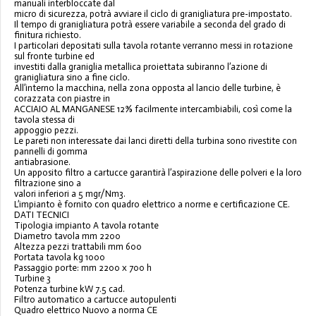
manuali interbloccate dal
micro di sicurezza, potrà avviare il ciclo di granigliatura pre-impostato.
Il tempo di granigliatura potrà essere variabile a seconda del grado di
finitura richiesto.
I particolari depositati sulla tavola rotante verranno messi in rotazione
sul fronte turbine ed
investiti dalla graniglia metallica proiettata subiranno l’azione di
granigliatura sino a fine ciclo.
All’interno la macchina, nella zona opposta al lancio delle turbine, è
corazzata con piastre in
ACCIAIO AL MANGANESE 12% facilmente intercambiabili, così come la
tavola stessa di
appoggio pezzi.
Le pareti non interessate dai lanci diretti della turbina sono rivestite con
pannelli di gomma
antiabrasione.
Un apposito filtro a cartucce garantirà l’aspirazione delle polveri e la loro
filtrazione sino a
valori inferiori a 5 mgr/Nm3.
L’impianto è fornito con quadro elettrico a norme e certificazione CE.
DATI TECNICI
Tipologia impianto A tavola rotante
Diametro tavola mm 2200
Altezza pezzi trattabili mm 600
Portata tavola kg 1000
Passaggio porte: mm 2200 x 700 h
Turbine 3
Potenza turbine kW 7.5 cad.
Filtro automatico a cartucce autopulenti
Quadro elettrico Nuovo a norma CE