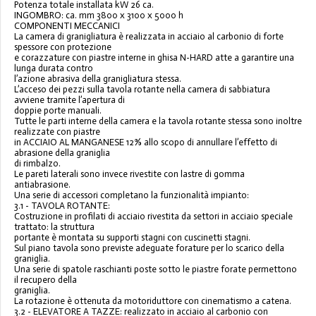
Potenza totale installata kW 26 ca.
INGOMBRO: ca. mm 3800 x 3100 x 5000 h
COMPONENTI MECCANICI
La camera di granigliatura è realizzata in acciaio al carbonio di forte
spessore con protezione
e corazzature con piastre interne in ghisa N-HARD atte a garantire una
lunga durata contro
l’azione abrasiva della granigliatura stessa.
L’acceso dei pezzi sulla tavola rotante nella camera di sabbiatura
avviene tramite l’apertura di
doppie porte manuali.
Tutte le parti interne della camera e la tavola rotante stessa sono inoltre
realizzate con piastre
in ACCIAIO AL MANGANESE 12% allo scopo di annullare l’effetto di
abrasione della graniglia
di rimbalzo.
Le pareti laterali sono invece rivestite con lastre di gomma
antiabrasione.
Una serie di accessori completano la funzionalità impianto:
3.1 - TAVOLA ROTANTE:
Costruzione in profilati di acciaio rivestita da settori in acciaio speciale
trattato: la struttura
portante è montata su supporti stagni con cuscinetti stagni.
Sul piano tavola sono previste adeguate forature per lo scarico della
graniglia.
Una serie di spatole raschianti poste sotto le piastre forate permettono
il recupero della
graniglia.
La rotazione è ottenuta da motoriduttore con cinematismo a catena.
3.2 - ELEVATORE A TAZZE: realizzato in acciaio al carbonio con