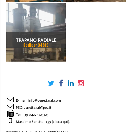
TON SCARTAMENTO 16190
MM
TRAPANO RADIALE
Codice: 34819
SBRACCIO 3000 MM. FORO
100 MM
E-mail:
info@benettasrl.com
PEC:
benetta.srl@pec.it
Tel:
+39 0422 1725325
Massimo Benetta: +39
(clicca qui)
.