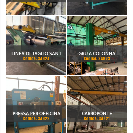
- 3 ASSI CNC
1500 X 2MM
LINEA DI TAGLIO SANT
GRU A COLONNA
Codice: 34824
Codice: 34823
1500 X 3 MM
PUPPINATO 1 TON
PRESSA PER OFFICINA
CARROPONTE
Codice: 34822
Codice: 34821
SICMI 100 TON
MONOTRAVE DEMAG 5