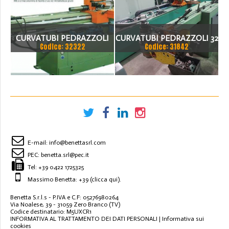
CURVATUBI PEDRAZZOLI
CURVATUBI PEDRAZZOLI 32
Codice: 32322
Codice: 31842
MOD. BEND MASTER 42
CNC IMS 3 ASSI
E-mail:
info@benettasrl.com
PEC:
benetta.srl@pec.it
Tel:
+39 0422 1725325
Massimo Benetta: +39
(clicca qui)
.
Benetta S.r.l.s - P.IVA e C.F: 05276980264
Via Noalese, 39 - 31059 Zero Branco (TV)
Codice destinatario: M5UXCR1
INFORMATIVA AL TRATTAMENTO DEI DATI PERSONALI
|
Informativa sui
cookies