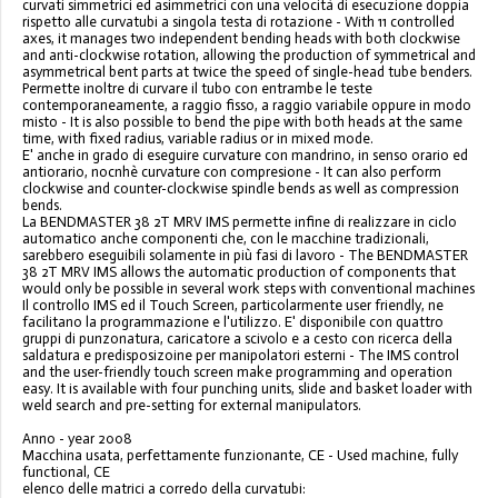
curvati simmetrici ed asimmetrici con una velocità di esecuzione doppia
rispetto alle curvatubi a singola testa di rotazione - With 11 controlled
axes, it manages two independent bending heads with both clockwise
and anti-clockwise rotation, allowing the production of symmetrical and
asymmetrical bent parts at twice the speed of single-head tube benders.
Permette inoltre di curvare il tubo con entrambe le teste
contemporaneamente, a raggio fisso, a raggio variabile oppure in modo
misto - It is also possible to bend the pipe with both heads at the same
time, with fixed radius, variable radius or in mixed mode.
E' anche in grado di eseguire curvature con mandrino, in senso orario ed
antiorario, nocnhè curvature con compresione - It can also perform
clockwise and counter-clockwise spindle bends as well as compression
bends.
La BENDMASTER 38 2T MRV IMS permette infine di realizzare in ciclo
automatico anche componenti che, con le macchine tradizionali,
sarebbero eseguibili solamente in più fasi di lavoro - The BENDMASTER
38 2T MRV IMS allows the automatic production of components that
would only be possible in several work steps with conventional machines
Il controllo IMS ed il Touch Screen, particolarmente user friendly, ne
facilitano la programmazione e l'utilizzo. E' disponibile con quattro
gruppi di punzonatura, caricatore a scivolo e a cesto con ricerca della
saldatura e predisposizoine per manipolatori esterni - The IMS control
and the user-friendly touch screen make programming and operation
easy. It is available with four punching units, slide and basket loader with
weld search and pre-setting for external manipulators.
Anno - year 2008
Macchina usata, perfettamente funzionante, CE - Used machine, fully
functional, CE
elenco delle matrici a corredo della curvatubi: