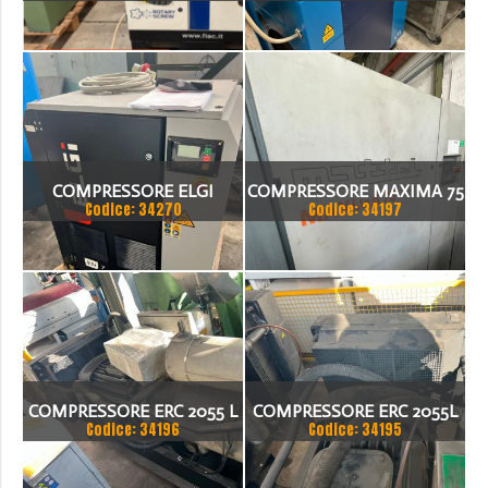
SILENZIATO FIAC AIRBLOK
ESSICATORE
152BD
COMPRESSORE ELGI
COMPRESSORE MAXIMA 75
Codice: 34270
Codice: 34197
COMPRESSORE ERC 2055 L
COMPRESSORE ERC 2055L
Codice: 34196
Codice: 34195