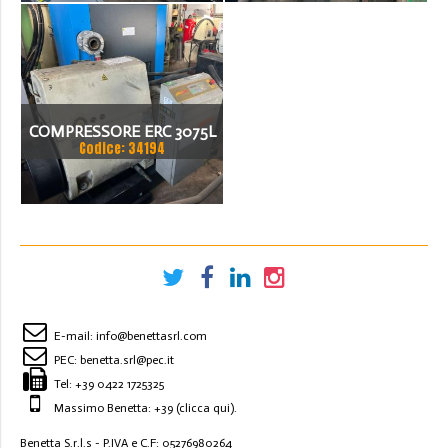
COMPRESSORE ERC 3075L
Codice: 34194
E-mail:
info@benettasrl.com
PEC:
benetta.srl@pec.it
Tel:
+39 0422 1725325
Massimo Benetta: +39
(clicca qui)
.
Benetta S.r.l.s - P.IVA e C.F: 05276980264