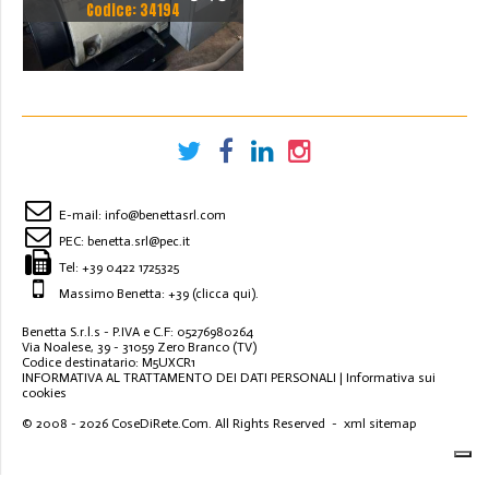
Codice: 34194
E-mail:
info@benettasrl.com
PEC:
benetta.srl@pec.it
Tel:
+39 0422 1725325
Massimo Benetta: +39
(clicca qui)
.
Benetta S.r.l.s - P.IVA e C.F: 05276980264
Via Noalese, 39 - 31059 Zero Branco (TV)
Codice destinatario: M5UXCR1
INFORMATIVA AL TRATTAMENTO DEI DATI PERSONALI
|
Informativa sui
cookies
© 2008 - 2026
CoseDiRete.Com
. All Rights Reserved -
xml sitemap