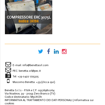
COMPRESSORE ERC 3075L
Codice: 34194
E-mail:
info@benettasrl.com
PEC:
benetta.srl@pec.it
Tel:
+39 0422 1725325
Massimo Benetta: +39
(clicca qui)
.
Benetta S.r.l.s - P.IVA e C.F: 05276980264
Via Noalese, 39 - 31059 Zero Branco (TV)
Codice destinatario: M5UXCR1
INFORMATIVA AL TRATTAMENTO DEI DATI PERSONALI
|
Informativa sui
cookies